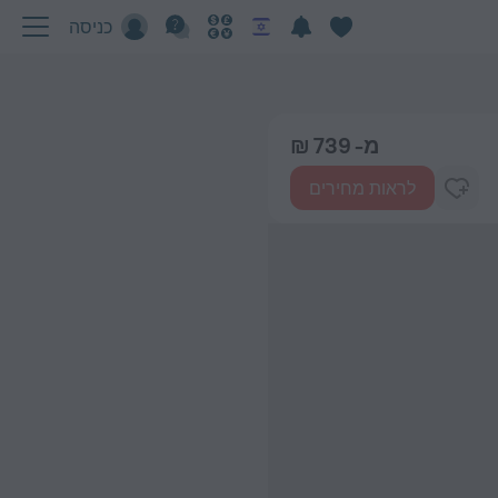
כניסה
מ- 739 ₪
לראות מחירים