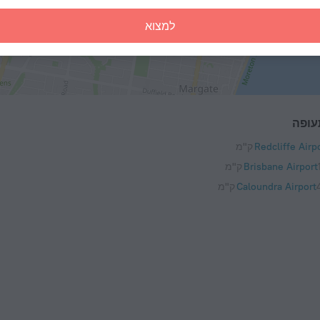
למצוא
עופה
Redcliffe Airp
מ
Brisbane Airport
מ
Caloundra Airport