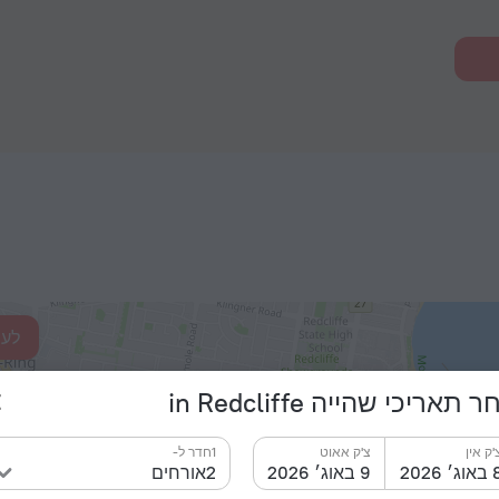
לעי
 תאריכי שהייה in Redcliffe
Modern Apartment in
the Heart of Redcliffe
'ק אין
צ'ק אאוט
1חדר ל-
וג׳ 2026
9 באוג׳ 2026
2אורחים