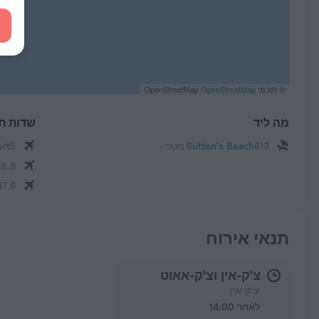
© תורמי OpenStreetMap
OpenStreetMap
מה ליד
שדות ת
613 מטר
Sutton's Beach
5 ק"מ
ort
18.9 ק"
47.6 ק"
תנאי אירוח
צ'ק-אין וצ'ק-אאוט
צ'ק אין
לאחר 14:00