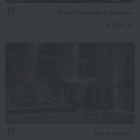
Grand Plaza Hotel & Wellness
8.8
מ- 655 ₪
ללילה
Serras Andorra
9.2