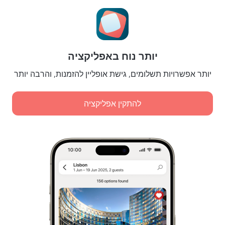
הגדרות של קוקיות
תנאי הזמנות
לשותפים
יותר נוח באפליקציה
לבעלי נכסים
לסוכנויות הנסיעות
יותר אפשרויות תשלומים, גישת אופליין להזמנות, והרבה יותר
ללקוחות עסקיים
Affiliate program
להתקין אפליקציה
תשלומים מאובטחים
הגנת נתונים מאובטחת של מערכות תשלום מובילות.
מדיניות אחסון וטיפול במידע אישי
אישור הגשת שירות דיגיטלי
Leaside Services Limited, reg.no HE342401, Business Address: 17 Karaiskaki
Street, Office 22, Agaia Triada, Limassol, Cyprus, 3032