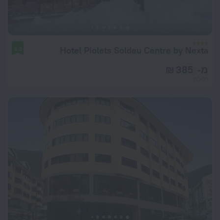
Hotel Piolets Soldeu Centre by Nexta
9.3
מ- 385 ₪
ללילה