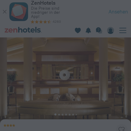
ZenHotels
Sani Resort in Sani — Jetzt auf ZenHotels.com buchen
Die Preise sind
Ansehen
niedriger in der
App!
4260