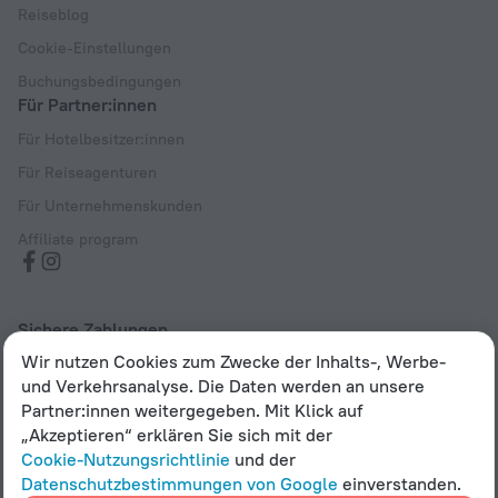
Reiseblog
Cookie-Einstellungen
Buchungsbedingungen
Für Partner:innen
Für Hotelbesitzer:innen
Für Reiseagenturen
Für Unternehmenskunden
Affiliate program
Sichere Zahlungen
Wir nutzen Cookies zum Zwecke der Inhalts-, Werbe-
Sicherer Datenschutz durch führende Zahlungssysteme
und Verkehrsanalyse. Die Daten werden an unsere
Partner:innen weitergegeben. Mit Klick auf
„Akzeptieren“ erklären Sie sich mit der
Cookie-Nutzungsrichtlinie
und der
Bestimmungen zur Verarbeitung und Speicherung
Datenschutzbestimmungen von Google
einverstanden.
personenbezogener Daten