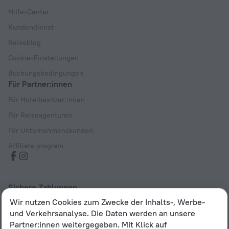
Hilfe-Center
Kundendienst
Reiseblog
Cookie-Einstellungen
Buchungsbedingungen
Für Partner:innen
Für Hotelbesitzer:innen
Für Reiseagenturen
Für Unternehmenskunden
Affiliate program
Sichere Zahlungen
Wir nutzen Cookies zum Zwecke der Inhalts-, Werbe-
Sicherer Datenschutz durch führende Zahlungssysteme
und Verkehrsanalyse. Die Daten werden an unsere
Partner:innen weitergegeben. Mit Klick auf