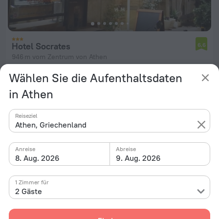
Hotel Socrates
6,6
946 m vom Zentrum von Athen
von 44 €
Wählen Sie die Aufenthaltsdaten
pro Nacht
in Athen
Reiseziel
Athen, Griechenland
Anreise
Abreise
8. Aug. 2026
9. Aug. 2026
1 Zimmer für
2 Gäste