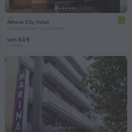
Athens City Hotel
7,6
2,7 km vom Zentrum von Athen
von 63 €
pro Nacht