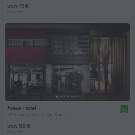
von 41 €
pro Nacht
Areos Hotel
8,6
917 m vom Zentrum von Athen
von 99 €
pro Nacht