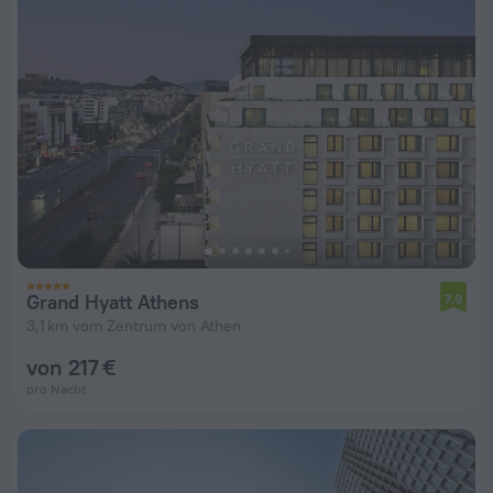
Grand Hyatt Athens
7,9
3,1 km vom Zentrum von Athen
von 217 €
pro Nacht