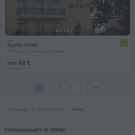
Apollo Hotel
7,0
710 m vom Zentrum von Athen
von 62 €
pro Nacht
1
2
3
4
5
369
Homepage
Griechenland
Athen
Hotelauswahl in Athen