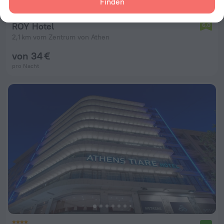
Finden
ROY Hotel
6,0
2,1 km vom Zentrum von Athen
von 34 €
pro Nacht