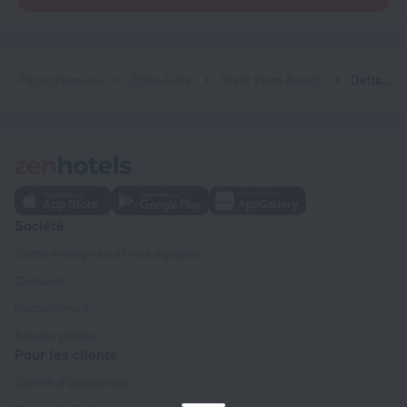
Page d'accueil
États-Unis
West Palm Beach
Delta Hotels by Marriott West Palm Beach
Société
Notre entreprise et nos équipes
Contacts
Recrutement
Espace presse
Pour les clients
Centre d'assistance