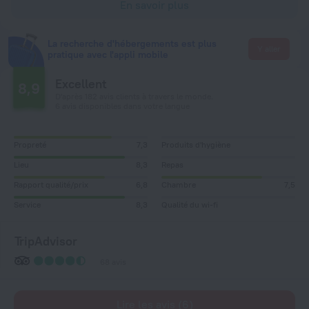
En savoir plus
La recherche d'hébergements est plus
Y aller
pratique avec l'appli mobile
Excellent
8,9
D'après 182 avis clients à travers le monde.
6 avis disponibles dans votre langue
Propreté
7,3
Produits d'hygiène
Lieu
8,3
Repas
Rapport qualité/prix
6,8
Chambre
7,5
Service
8,3
Qualité du wi-fi
TripAdvisor
68 avis
Lire les avis (6)