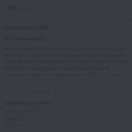
Aéroports
Description hôtel
Emplacement
Envie de repos tout en ayant la possibilité de découvrir la
ville ? Hôtel «Delta Hotels by Marriott West Palm Beach»
est situé à West Palm Beach. Cet hôtel est situé à 3 km du
centre-ville. Vous pouvez vous promener dans les
environs et explorer les sites autour de l’hôtel — Marché
public de Grandview, Clearlake Plaza Shopping Center et
Ragtops Motorcars Museum.
Descriptif complet
Informations sur l'hôtel
Type de prise électrique
Type A
120 V / 60 Hz