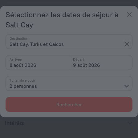
The Last Resort
Sélectionnez les dates de séjour à
936 m du Salt Cay
Salt Cay
de 815 €
par nuit
Destination
Salt Cay, Turks et Caicos
Page d'accueil
Turks et Caicos
Salt Cay
Arrivée
Départ
8 août 2026
9 août 2026
Options hôtelières à Salt Cay
1 chambre pour
2 personnes
Par étoile
Par type
Rechercher
Avec équipements
Intérêts