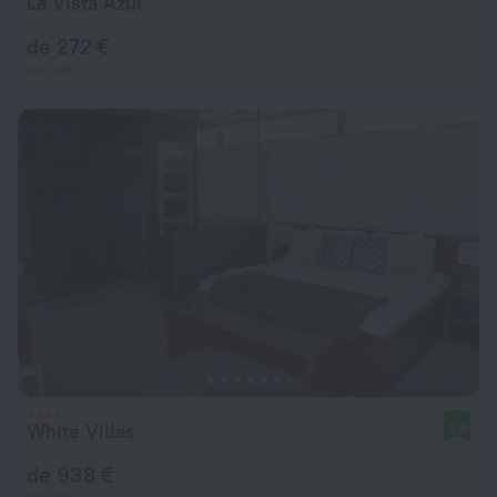
La Vista Azul
de 272 €
par nuit
White Villas
9,8
de 938 €
par nuit