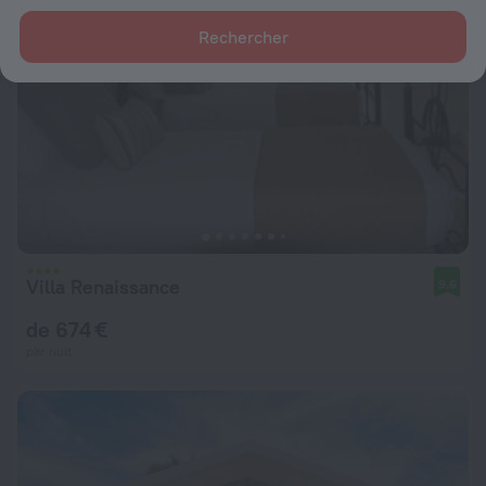
Rechercher
Villa Renaissance
9,6
de 674 €
par nuit