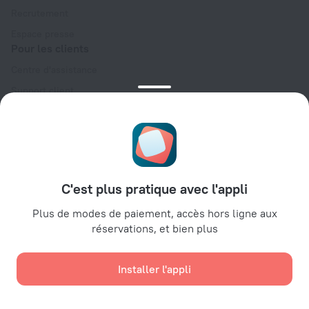
Recrutement
Espace presse
Pour les clients
Centre d'assistance
Support client
Blog de voyage
Paramètres des cookies
Condition générales de réservation (English)
Espace partenaires
C'est plus pratique avec l'appli
Espace hébergeurs
Espaces agences de voyage
Plus de modes de paiement, accès hors ligne aux
réservations, et bien plus
Espace entreprises
Affiliate program
Installer l'appli
Paiements sécurisés