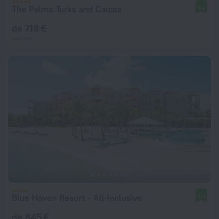
The Palms Turks and Caicos
9,2
de 718 €
par nuit
Blue Haven Resort - All-Inclusive
9,4
de 845 €