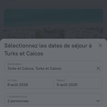
Sélectionnez les dates de séjour à
Turks et Caicos
Destination
Turks et Caicos, Turks et Caicos
Alexandra Resort - All-Inclusive
8,8
Arrivée
Départ
8 août 2026
9 août 2026
de 707 €
par nuit
1 chambre pour
2 personnes