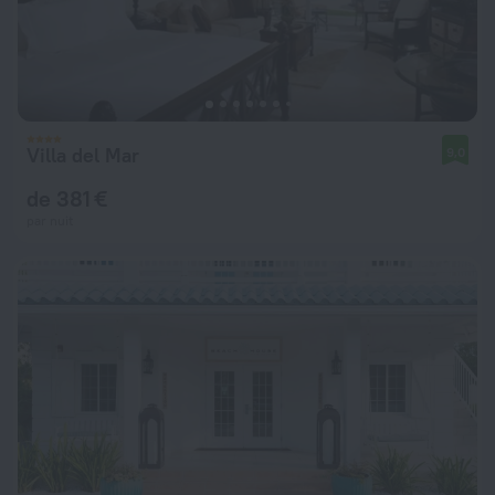
Villa del Mar
9,0
de 381 €
par nuit