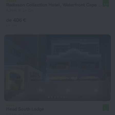
Radisson Collection Hotel, Waterfront Cape Town
9,0
3,3 km du Le Cap
de 406 €
par nuit
Head South Lodge
9,2
2,8 km du Le Cap