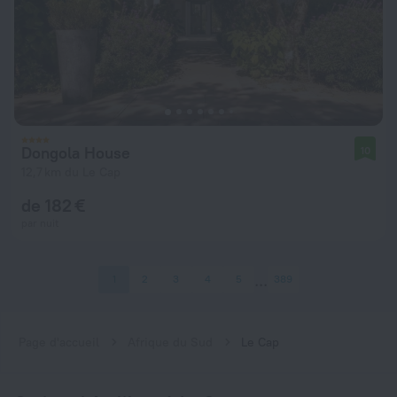
Dongola House
10
12,7 km du Le Cap
de 182 €
par nuit
1
2
3
4
5
389
Page d'accueil
Afrique du Sud
Le Cap