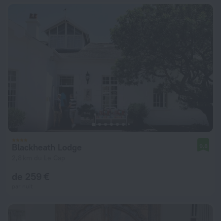
Blackheath Lodge
9,8
2,8 km du Le Cap
de 259 €
par nuit