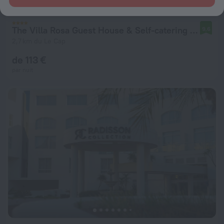
The Villa Rosa Guest House & Self-catering Apartments
9,6
2,7 km du Le Cap
de 113 €
par nuit