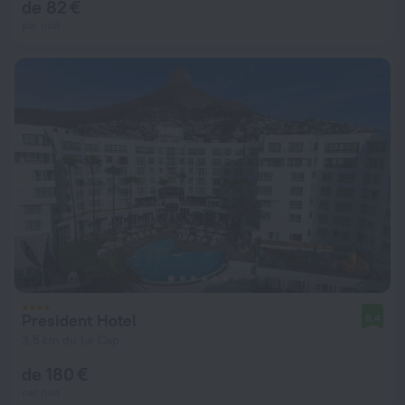
de 82 €
par nuit
President Hotel
8,4
3,5 km du Le Cap
de 180 €
par nuit