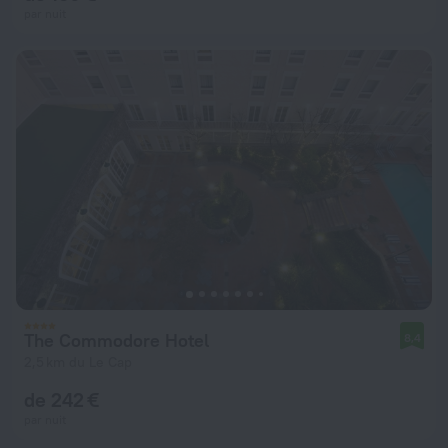
par nuit
The Commodore Hotel
8,4
2,5 km du Le Cap
de 242 €
par nuit