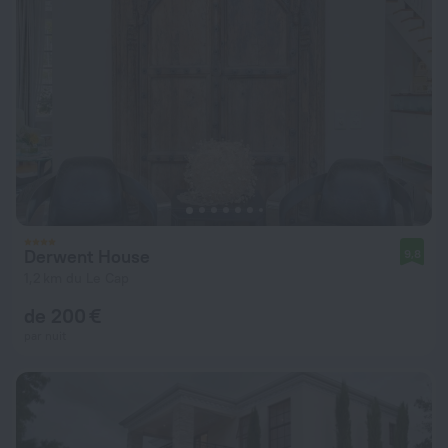
Derwent House
9,8
1,2 km du Le Cap
de 200 €
par nuit