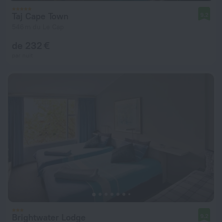
Taj Cape Town
9,2
546 m du Le Cap
de 232 €
par nuit
Brightwater Lodge
9,2