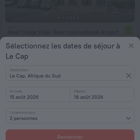
Road Lodge Cape Town International Airport
7,8
16,7 km du Le Cap
Sélectionnez les dates de séjour à
de 57 €
Le Cap
par nuit
Destination
Le Cap, Afrique du Sud
Arrivée
Départ
15 août 2026
16 août 2026
1 chambre pour
2 personnes
Rechercher