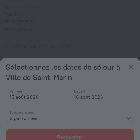
Type de prise électrique
Type C
(fiche de terre)
230 V / 50 Hz
Type L
230 V / 50 Hz
Afficher les infos de l'hôtel
Equipements et services
Sélectionnez les dates de séjour à
Ville de Saint-Marin
Populaire
Internet gratuit
Arrivée
Départ
15 août 2026
16 août 2026
Enfants bienvenus
Bar ou restaurant
1 chambre pour
Salle de conférence
2 personnes
Air conditionné
Rechercher
Général