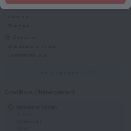
Air conditionné
Ascenseur
Chauffage
Chambres
Chambres insonorisées
Chambre familiale
Tous les équipements
21
Conditions d'hébergement
Arrivée et départ
Arrivée
Après 20:00
Départ