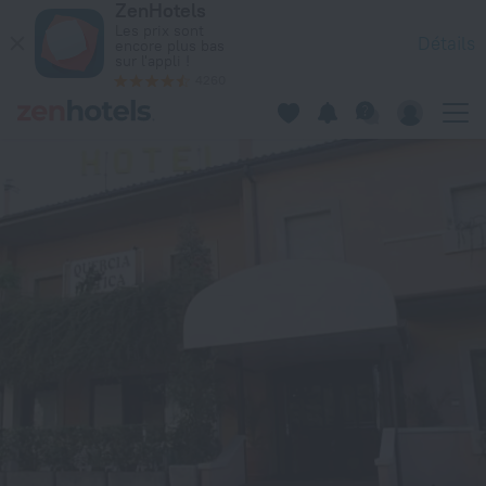
ZenHotels
Quercia Antica à Ville de Saint-Marin — Réservez dès mainten
Les prix sont
Détails
encore plus bas
sur l'appli !
4260