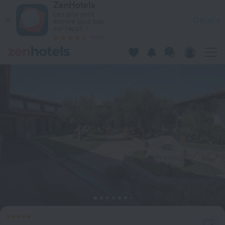
ZenHotels
Hotel Sporting à Olbia — Réservez dès maintenant sur ZenHot
Les prix sont
Détails
encore plus bas
sur l'appli !
4260