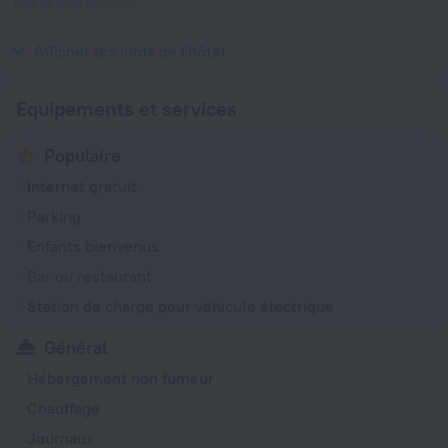
Type de prise électrique
Type G
230 V / 50 Hz
Afficher les infos de l'hôtel
Equipements et services
Populaire
Internet gratuit
Parking
Enfants bienvenus
Bar ou restaurant
Station de charge pour véhicule électrique
Général
Hébergement non fumeur
Chauffage
Journaux