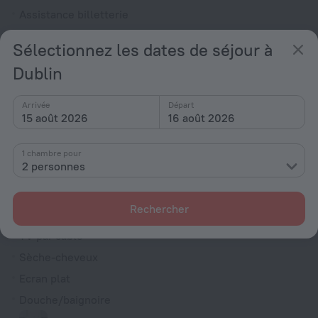
Assistance billetterie
Jardin
Sélectionnez les dates de séjour à
Télévision dans le hall
Dublin
Mobilier d'extérieur
Pas d'ascenseurs
Arrivée
Départ
15 août 2026
16 août 2026
Comptoir de réception
Station de charge pour véhicule électrique
1 chambre pour
2 personnes
Chambres
Chambres non fumeur
Rechercher
Chambre familiale
TV par câble
Sèche-cheveux
Ecran plat
Douche/baignoire