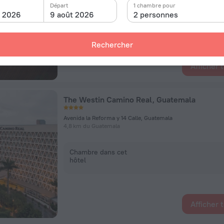
Départ
1 chambre pour
t 2026
9 août 2026
2 personnes
Chambre dans cet
hôtel
Rechercher
Afficher 
The Westin Camino Real, Guatemala
Avenida la Reforma y 14 Calle, Guatemala
4,8 km du Guatemala
Chambre dans cet
hôtel
Afficher 