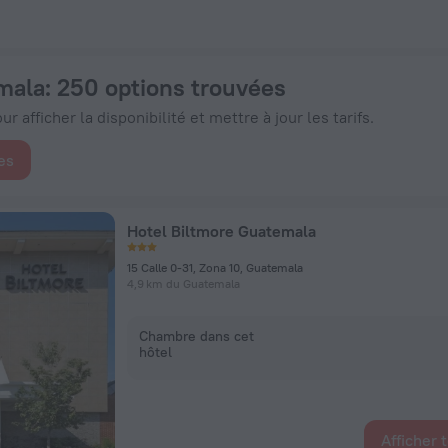
34 € - Réservez dès maintenant sur ZenHotels.com
mala
: 250 options trouvées
r afficher la disponibilité et mettre à jour les tarifs.
es
Hotel Biltmore Guatemala
15 Calle 0-31, Zona 10, Guatemala
4,9 km du Guatemala
Chambre dans cet
hôtel
Afficher 