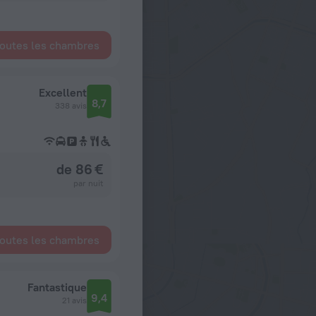
toutes les chambres
Excellent
8,7
338 avis
de 86 €
par nuit
toutes les chambres
Fantastique
9,4
21 avis