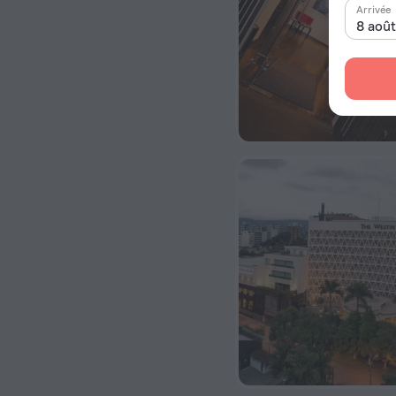
Arrivée
8 aoû