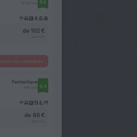
8,6
3785 avis
de 102 €
par nuit
toutes les chambres
Fantastique
9,3
449 avis
de 66 €
par nuit