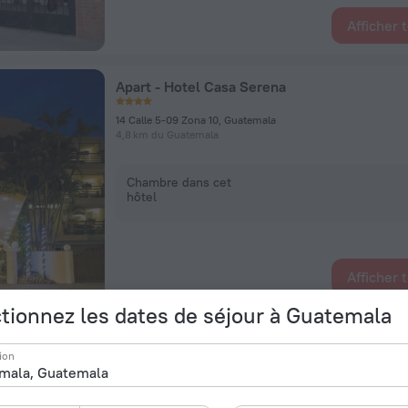
Afficher 
Apart - Hotel Casa Serena
14 Calle 5-09 Zona 10, Guatemala
4,8 km du Guatemala
Chambre dans cet
hôtel
Afficher 
tionnez les dates de séjour à Guatemala
La Inmaculada Hotel
ion
14 Calle 7-88 Zona 10, Guatemala
4,9 km du Guatemala