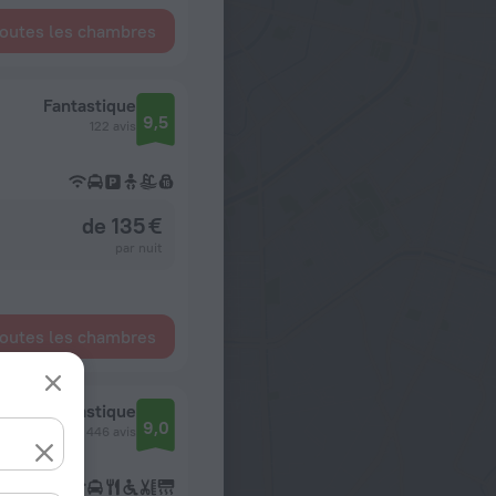
toutes les chambres
Fantastique
9,5
122 avis
de 135 €
par nuit
toutes les chambres
Fantastique
9,0
446 avis