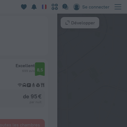
Se connecter
Développer
Excellent
8,5
699 avis
de 95 €
par nuit
toutes les chambres