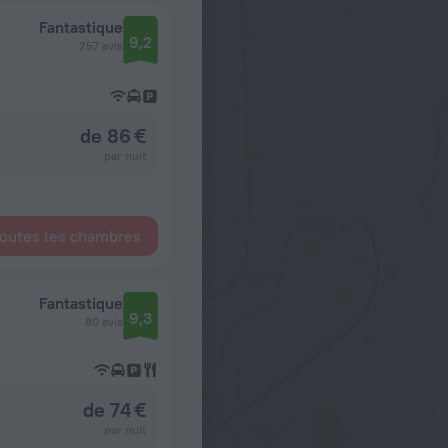
Fantastique
9,2
257 avis
de 86 €
par nuit
toutes les chambres
Fantastique
9,3
80 avis
de 74 €
par nuit