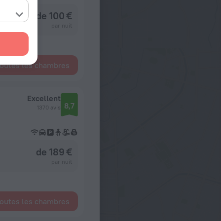
de 100 €
par nuit
toutes les chambres
Excellent
8,7
1370 avis
de 189 €
par nuit
toutes les chambres