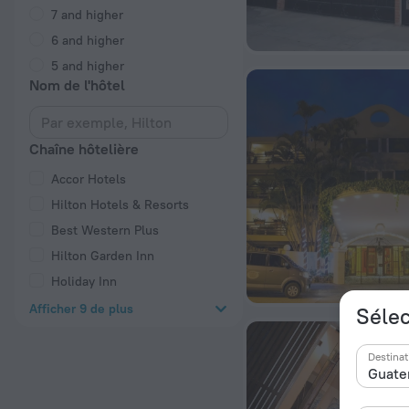
7 and higher
6 and higher
5 and higher
Nom de l'hôtel
Chaîne hôtelière
Accor Hotels
Hilton Hotels & Resorts
Best Western Plus
Hilton Garden Inn
Holiday Inn
Afficher 9 de plus
Sélec
Destinat