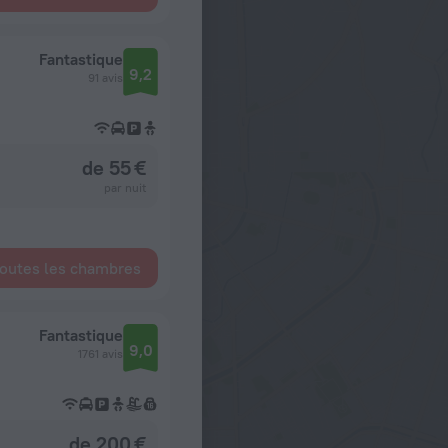
Fantastique
9,2
91 avis
de 55 €
par nuit
toutes les chambres
Fantastique
9,0
1761 avis
de 200 €