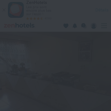
ZenHotels
Galini in Loutra Edipsos — Réservez dès maintenant sur ZenH
Les prix sont
Détails
encore plus bas
sur l'appli !
4260