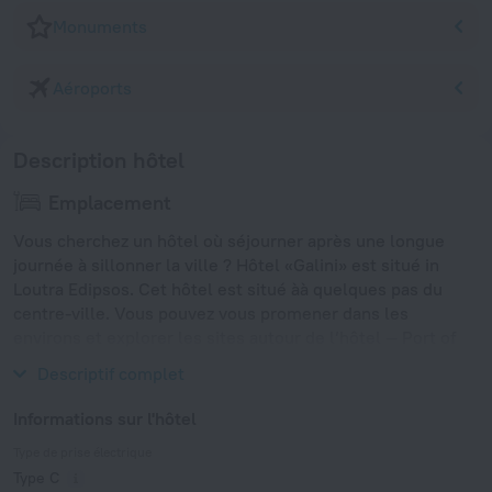
Monuments
Aéroports
Description hôtel
Emplacement
Vous cherchez un hôtel où séjourner après une longue
journée à sillonner la ville ? Hôtel «Galini» est situé in
Loutra Edipsos. Cet hôtel est situé àà quelques pas du
centre-ville. Vous pouvez vous promener dans les
environs et explorer les sites autour de l’hôtel — Port of
Ag Konstantinos et Volos Port.
Descriptif complet
Informations sur l'hôtel
Type de prise électrique
Type C