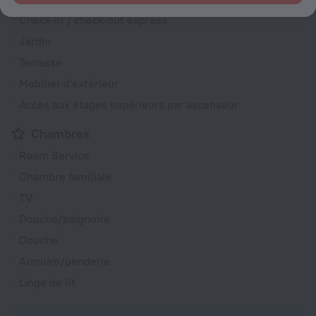
Check-in / check-out express
Jardin
Terrasse
Mobilier d'extérieur
Accès aux étages supérieurs par ascenseur
Chambres
Room Service
Chambre familiale
TV
Douche/baignoire
Douche
Armoire/penderie
Linge de lit