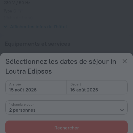
230 V / 50 Hz
Type C
(fiche de terre)
230 V / 50 Hz
Afficher les infos de l'hôtel
Equipements et services
Populaire
Sélectionnez les dates de séjour in
Internet gratuit
Loutra Edipsos
Parking
Enfants bienvenus
Arrivée
Départ
15 août 2026
16 août 2026
Bar ou restaurant
Plage à proximité
1 chambre pour
2 personnes
Général
Air conditionné
Rechercher
Ascenseur