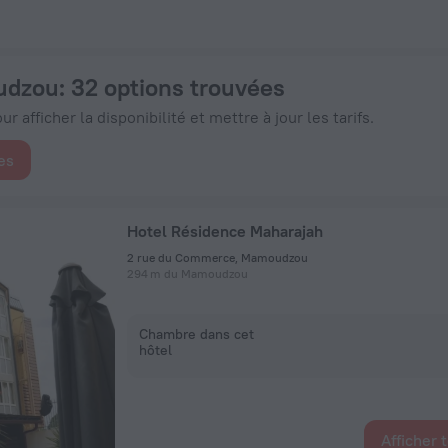
 91 € - Réservez dès maintenant sur ZenHotels.com
udzou
: 32 options trouvées
r afficher la disponibilité et mettre à jour les tarifs.
es
Hotel Résidence Maharajah
2 rue du Commerce, Mamoudzou
294 m du Mamoudzou
Chambre dans cet
hôtel
Afficher 