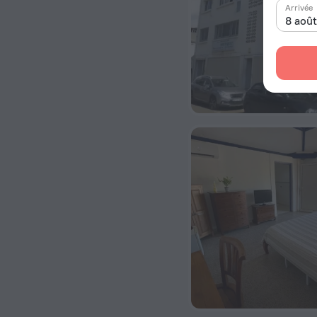
Arrivée
8 aoû