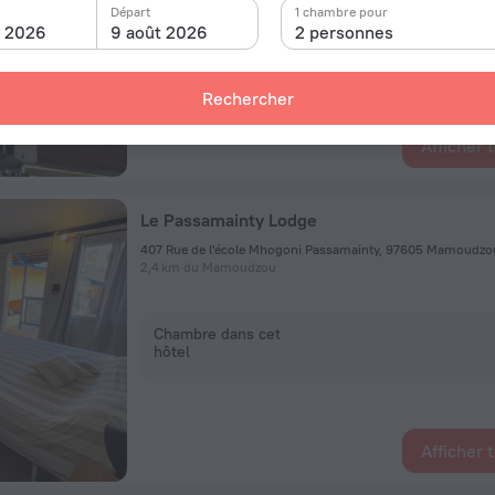
Départ
1 chambre pour
Chambre dans cet
t 2026
9 août 2026
2 personnes
hôtel
Rechercher
Afficher 
Le Passamainty Lodge
407 Rue de l'école Mhogoni Passamainty, 97605 Mamoudz
2,4 km du Mamoudzou
Chambre dans cet
hôtel
Afficher 