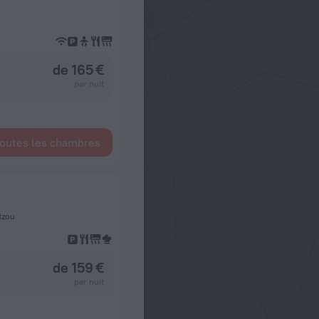
de 165 €
par nuit
toutes les chambres
dzou
de 159 €
par nuit