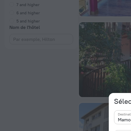
7 and higher
6 and higher
5 and higher
Nom de l'hôtel
Sélec
Destinat