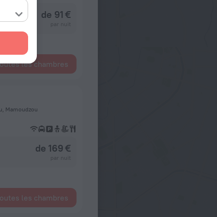
de 91 €
par nuit
toutes les chambres
ou, Mamoudzou
de 169 €
par nuit
toutes les chambres