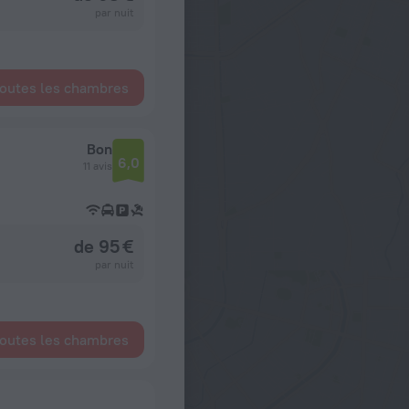
par nuit
toutes les chambres
Bon
6,0
11 avis
de 95 €
par nuit
toutes les chambres