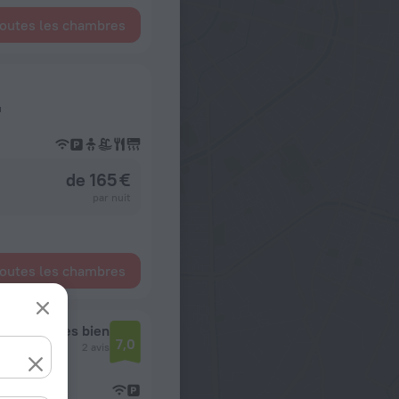
toutes les chambres
u
de 165 €
par nuit
toutes les chambres
Très bien
7,0
2 avis