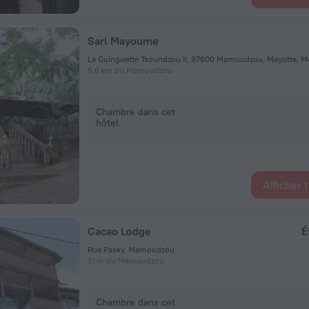
Sarl Mayoume
La Guinguette Tsoundzou II, 97600 Mamoudzou, Mayotte,
5,6 km du Mamoudzou
Chambre dans cet
hôtel
Afficher 
Cacao Lodge
É
Rue Pasky, Mamoudzou
51 m du Mamoudzou
Chambre dans cet