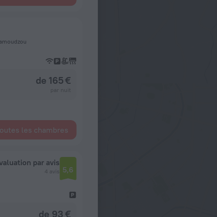
 Mamoudzou
de 165 €
par nuit
toutes les chambres
valuation par avis
5,6
4 avis
de 93 €