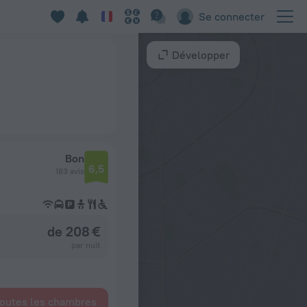
Se connecter
Développer
Bon
6,5
183 avis
de 208 €
par nuit
toutes les chambres