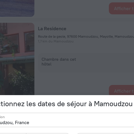
Afficher 
La Residence
Route de la geole, 97600 Mamoudzou, Mayotte, Mamoudzo
1,7 km du Mamoudzou
Chambre dans cet
hôtel
Afficher 
tionnez les dates de séjour à Mamoudzou
Residence Maeva
ion
Rue Maévantana, M'tsapéré, Mamoudzou
1,2 km du Mamoudzou