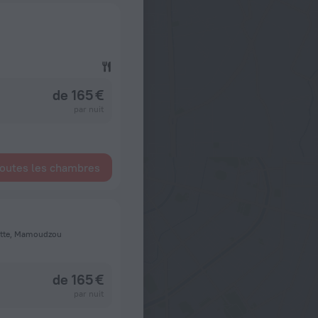
de 165 €
par nuit
toutes les chambres
otte, Mamoudzou
de 165 €
par nuit