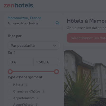
Les 20 meilleurs hôtels Hôtels à Mamoudzou 2026 à partir de
Mamoudzou, France
Hôtels à Mamo
Aucune date choisie
Choisissez les dates pou
Trier par
Sélectionner les dat
Par popularité
Tarif
Type d'hébergement
Hôtels
Chambres d'hôtes
Appartements
Appart'hôtels