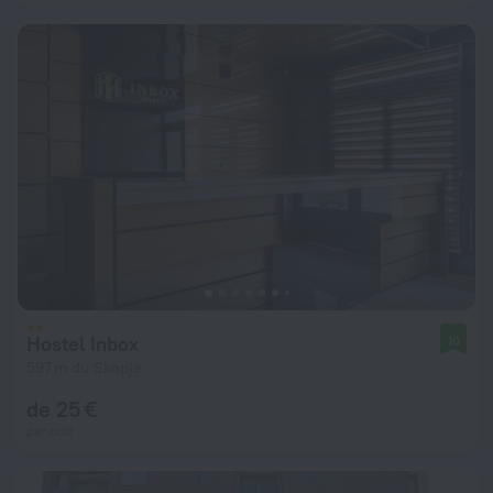
Hostel Inbox
10
597 m du Skopje
de 25 €
par nuit