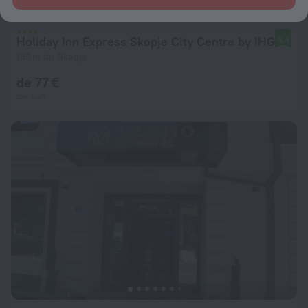
Holiday Inn Express Skopje City Centre by IHG
8,4
198 m du Skopje
de 77 €
par nuit