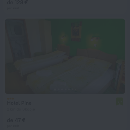
de 128 €
par nuit
Hotel Pine
7,7
2 km du Skopje
de 47 €
par nuit