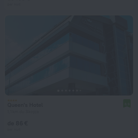
par nuit
Queen's Hotel
8,9
1,1 km du Skopje
de 86 €
par nuit