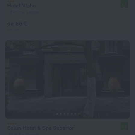
Hotel Vlaho
8,7
1,3 km du Skopje
de 66 €
par nuit
Solun Hotel & Spa Superior
8,5
186 m du Skopje