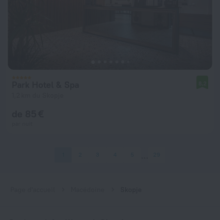
Park Hotel & Spa
8,2
1,2 km du Skopje
de 85 €
par nuit
1
2
3
4
5
29
Page d'accueil
Macédoine
Skopje