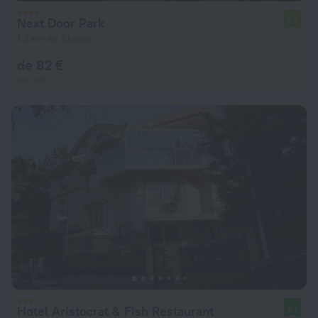
Next Door Park
7,4
1,2 km du Skopje
de 82 €
par nuit
Hotel Aristocrat & Fish Restaurant
8,1