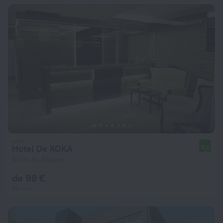
Hotel De KOKA
8,2
613 m du Skopje
de 98 €
par nuit