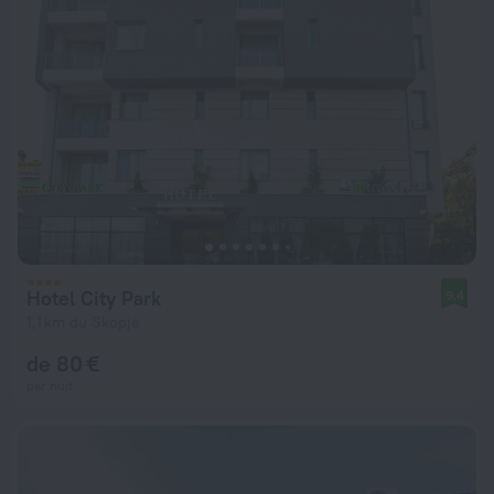
Hotel City Park
9,4
1,1 km du Skopje
de 80 €
par nuit