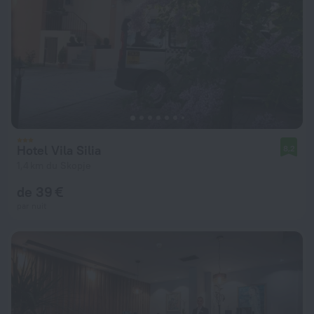
Hotel Vila Silia
8,2
1,4 km du Skopje
de 39 €
par nuit