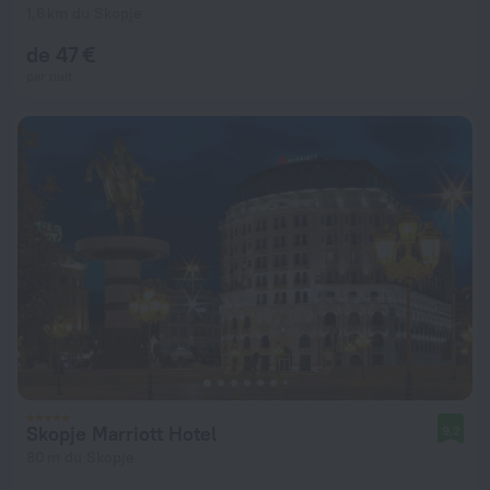
1,6 km du Skopje
de 47 €
par nuit
Skopje Marriott Hotel
9,2
80 m du Skopje