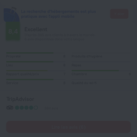
La recherche d'hébergements est plus
Y aller
pratique avec l'appli mobile
Excellent
8,4
D'après 385 avis clients à travers le monde.
6 avis disponibles dans votre langue
Propreté
8
Produits d'hygiène
Lieu
8
Repas
Rapport qualité/prix
7
Chambre
8
Service
8
Qualité du wi-fi
TripAdvisor
384 avis
Lire les avis (6)