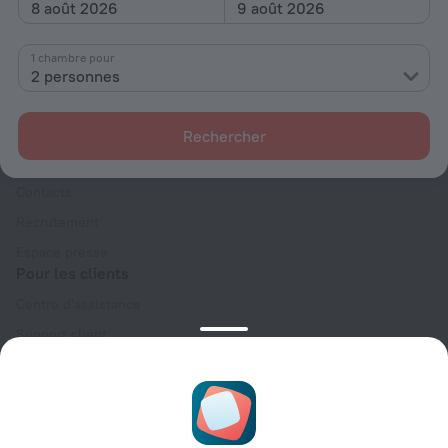
8 août 2026
9 août 2026
1 chambre pour
2 personnes
Société
Rechercher
Notre entreprise et nos équipes
Contacts
Recrutement
Espace presse
Pour les clients
Centre d'assistance
Support client
Blog de voyage
Paramètres des cookies
Condition générales de réservation (English)
Espace partenaires