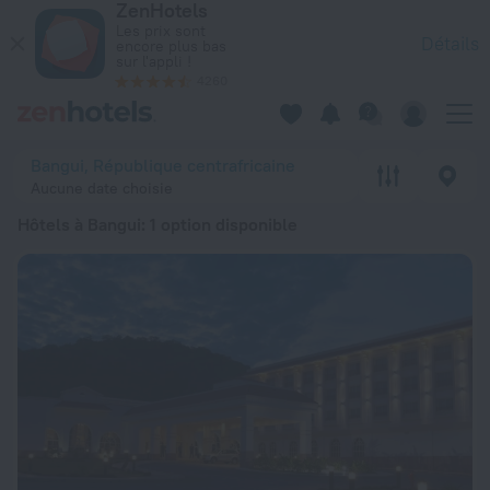
ZenHotels
Les 20 meilleurs hôtels Hôtels à Bangui 2026 à partir de 116
Les prix sont
Détails
encore plus bas
sur l'appli !
4260
Bangui, République centrafricaine
Aucune date choisie
Hôtels à Bangui
: 1 option disponible