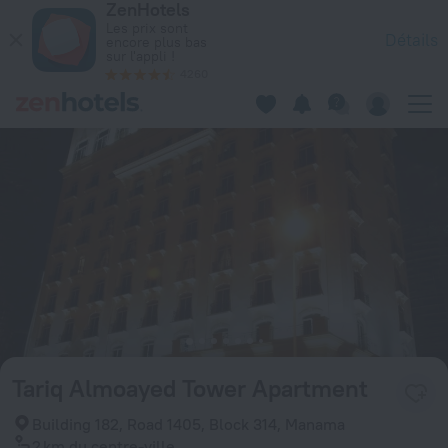
ZenHotels
Tariq Almoayed Tower Apartment à Manama — Réservez dès m
Les prix sont
Détails
encore plus bas
sur l'appli !
4260
Tariq Almoayed Tower Apartment
Building 182, Road 1405, Block 314, Manama
2 km
du centre-ville