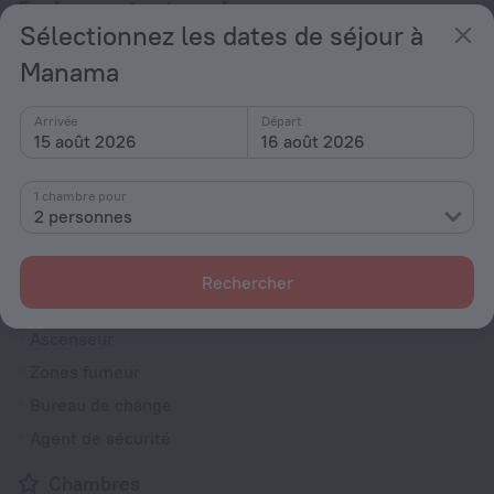
Equipements et services
Sélectionnez les dates de séjour à
Populaire
Manama
Internet gratuit
Arrivée
Départ
Parking
15 août 2026
16 août 2026
Enfants bienvenus
Piscine
1 chambre pour
2 personnes
Bar ou restaurant
Général
Rechercher
Réception 24h/24
Ascenseur
Zones fumeur
Bureau de change
Agent de sécurité
Chambres