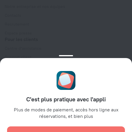
Notre entreprise et nos équipes
Contacts
Recrutement
Espace presse
Pour les clients
Centre d'assistance
Support client
Blog de voyage
Paramètres des cookies
Condition générales de réservation (English)
Espace partenaires
C'est plus pratique avec l'appli
Espace hébergeurs
Espaces agences de voyage
Plus de modes de paiement, accès hors ligne aux
réservations, et bien plus
Espace entreprises
Affiliate program