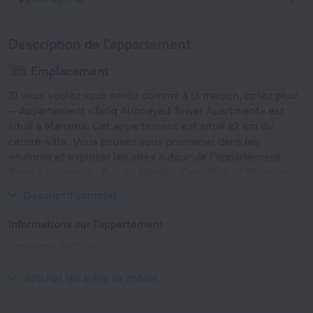
Description de l'appartement
Emplacement
Si vous voulez vous sentir comme à la maison, optez pour
— Appartement «Tariq Almoayed Tower Apartment» est
situé à Manama. Cet appartement est situé à2 km du
centre-ville. Vous pouvez vous promener dans les
environs et explorer les sites autour de l’appartement.
Sites à proximité : Bab Al Bahrain, Dana Mall et Wahooo!
Waterpark.
Descriptif complet
Informations sur l'appartement
Type de prise électrique
Type G
230 V / 50 Hz
Afficher les infos de l'hôtel