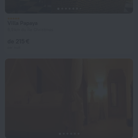
Villa Papaya
8,9 km du Île Christmas
de 215 €
par nuit