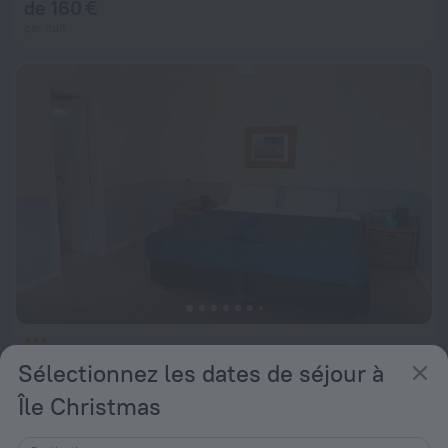
de 160 €
par nuit
The Sunset Hotel
Sélectionnez les dates de séjour à
23 km du Île Christmas
Île Christmas
de 138 €
par nuit