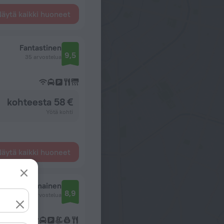
äytä kaikki huoneet
Fantastinen
9,5
35 arvostelua
kohteesta 58 €
Yötä kohti
äytä kaikki huoneet
Erinomainen
8,9
209 arvostelua