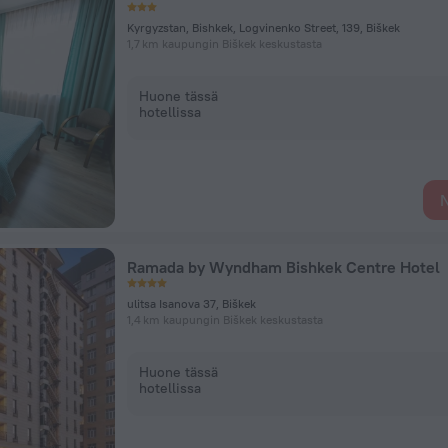
Kyrgyzstan, Bishkek, Logvinenko Street, 139, Biškek
1,7 km kaupungin Biškek keskustasta
Huone tässä
hotellissa
N
Ramada by Wyndham Bishkek Centre Hotel
ulitsa Isanova 37, Biškek
1,4 km kaupungin Biškek keskustasta
Huone tässä
hotellissa