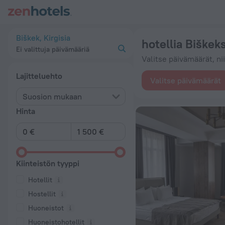
20 parasta hotellia Biškekssa 2026 alkaen 23 € - varaa nyt k
Biškek, Kirgisia
hotellia Biškek
Ei valittuja päivämääriä
Valitse päivämäärät, ni
Lajitteluehto
Valitse päivämäärät
Suosion mukaan
Hinta
Kiinteistön tyyppi
Hotellit
Hostellit
Huoneistot
Huoneistohotellit