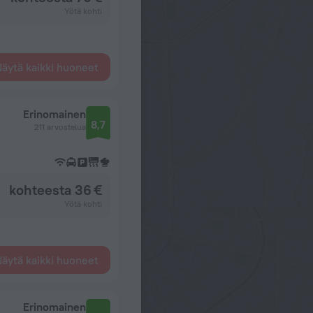
Yötä kohti
äytä kaikki huoneet
Erinomainen
8,7
211 arvostelua
kohteesta 36 €
Yötä kohti
äytä kaikki huoneet
Erinomainen