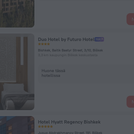
N
Duo Hotel by Futuro Hotel
Bishkek, Baitik Baatyr Street, 3/10, Biškek
3,3 km kaupungin Biškek keskustasta
Huone tässä
hotellissa
N
Hotel Hyatt Regency Bishkek
Jusup Abdrakhmanov Street, 191, Biškek