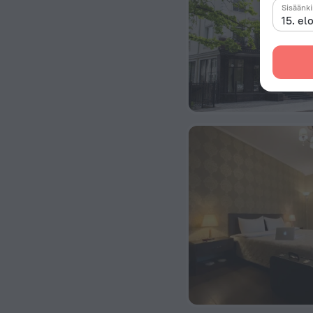
Sisäänk
15. el