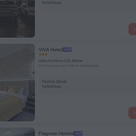
hotellissa
N
VIVA Hotel
ulitsa Pushkina 203, Biškek
2,9 km kaupungin Biškek keskustasta
Huone tässä
hotellissa
N
Flagman Hotels