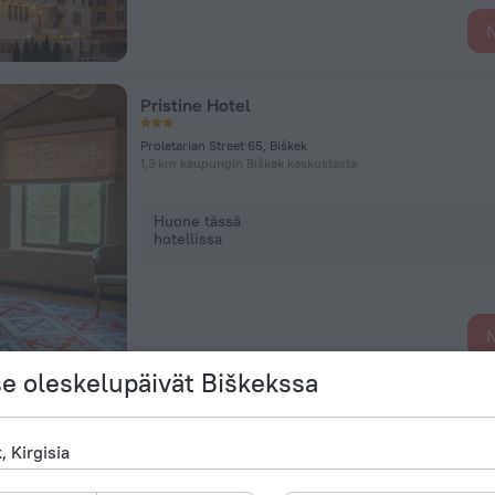
N
Pristine Hotel
Proletarian Street 65, Biškek
1,3 km kaupungin Biškek keskustasta
Huone tässä
hotellissa
N
se oleskelupäivät Biškekssa
Park Hotel Bishkek
Orozbekov Street, 87, Biškek
587 m kaupungin Biškek keskustasta