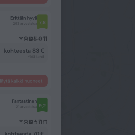
Erittäin hyvä
7,8
293 arvostelua
kohteesta 83 €
Yötä kohti
äytä kaikki huoneet
Fantastinen
9,2
21 arvostelua
kohteesta 70 €