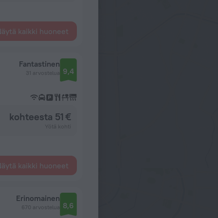
äytä kaikki huoneet
Fantastinen
9,4
31 arvostelua
kohteesta 51 €
Yötä kohti
äytä kaikki huoneet
Erinomainen
8,6
670 arvostelua