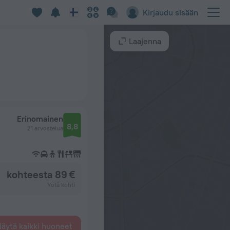
Kirjaudu sisään
Laajenna
Erinomainen
8,8
21 arvostelua
kohteesta 89 €
Yötä kohti
äytä kaikki huoneet