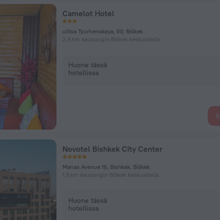
Camelot Hotel
ulitsa Tyumenskaya, 60, Biškek
2,4 km kaupungin Biškek keskustasta
Huone tässä
hotellissa
N
Novotel Bishkek City Center
Manas Avenue 16, Bishkek, Biškek
1,8 km kaupungin Biškek keskustasta
Huone tässä
hotellissa