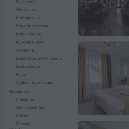
Pysäköinti
Uima-allas
Kuntokeskus
Baari tai ravintola
Kokoushuone
Kylpyläpalvelut
Pesukone
Laskettelurinteitä lähellä
Ranta lähellä
Palju
Sähköautojen lataus
Huoneessa
Ilmastointi
Oma kylpyhuone
Keittiö
Parveke