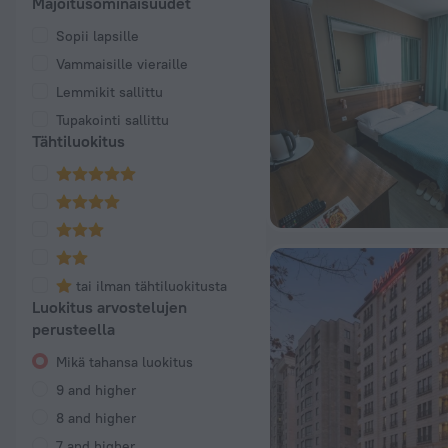
Majoitusominaisuudet
Sopii lapsille
Vammaisille vieraille
Lemmikit sallittu
Tupakointi sallittu
Tähtiluokitus
tai ilman tähtiluokitusta
Luokitus arvostelujen
perusteella
Mikä tahansa luokitus
9 and higher
8 and higher
7 and higher