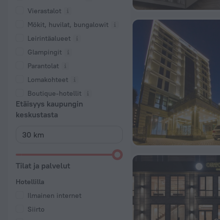
Vierastalot
Mökit, huvilat, bungalowit
Leirintäalueet
Glampingit
Parantolat
Lomakohteet
Boutique-hotellit
Etäisyys kaupungin
keskustasta
Tilat ja palvelut
Hotellilla
Ilmainen internet
Siirto