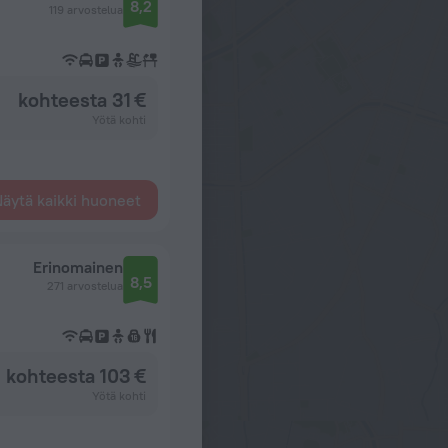
8,2
119 arvostelua
kohteesta 31 €
Yötä kohti
äytä kaikki huoneet
Erinomainen
8,5
271 arvostelua
kohteesta 103 €
Yötä kohti