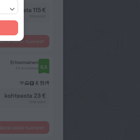
kohteesta 115 €
Yötä kohti
äytä kaikki huoneet
Erinomainen
8,6
24 arvostelua
kohteesta 23 €
Yötä kohti
äytä kaikki huoneet