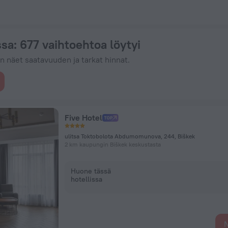
ohteessa ZenHotels.com
ssa
: 677 vaihtoehtoa löytyi
in näet saatavuuden ja tarkat hinnat.
Five Hotel
ulitsa Toktobolota Abdumomunova, 244, Biškek
2 km kaupungin Biškek keskustasta
Huone tässä
hotellissa
N