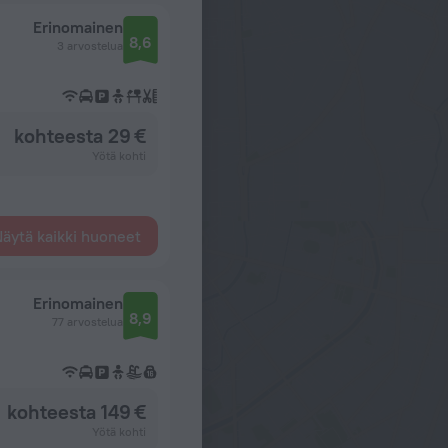
Erinomainen
8,6
3 arvostelua
kohteesta 29 €
Yötä kohti
äytä kaikki huoneet
Erinomainen
8,9
77 arvostelua
kohteesta 149 €
Yötä kohti