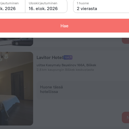
irjautuminen
Uloskirjautuminen
1 huone
ok. 2026
16. elok. 2026
2 vierasta
Huone tässä
hotellissa
Hae
N
Lavitor Hotel
ulitsa Kasymaly Bayalinov 166А, Biškek
2,8 km kaupungin Biškek keskustasta
Huone tässä
hotellissa
N