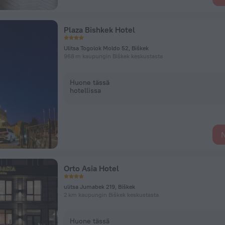
Plaza Bishkek Hotel
Ulitsa Togolok Moldo 52, Biškek
968 m kaupungin Biškek keskustasta
Huone tässä
hotellissa
N
Orto Asia Hotel
ulitsa Jumabek 219, Biškek
2 km kaupungin Biškek keskustasta
Huone tässä