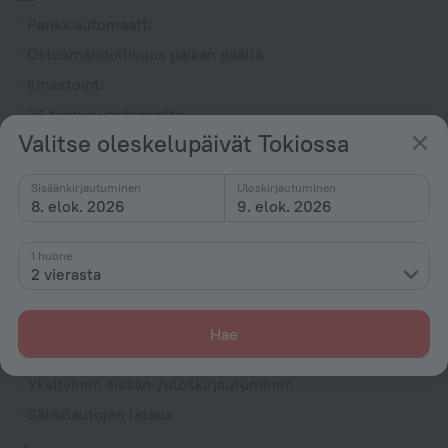
Pankkiautomaatti
Ostosmahdollisuus paikan päällä
Ilmastointi
24 tunnin vastaanotto
Valitse oleskelupäivät Tokiossa
Hissi
Valuutanvaihto
Sisäänkirjautuminen
Uloskirjautuminen
Savuton kiinteistö
8. elok. 2026
9. elok. 2026
Lämmitys
1 huone
Vartija
2 vierasta
Express-sisään- ja uloskirjautuminen
Kappeli
Hae
Terassi
Yksityinen sisään-/uloskirjautuminen
Sähköautojen lataus