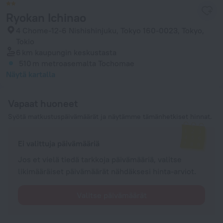
Ryokan Ichinao
4 Chome-12-6 Nishishinjuku, Tokyo 160-0023, Tokyo,
Tokio
6 km
kaupungin keskustasta
510 m
metroasemalta Tochomae
Näytä kartalla
Vapaat huoneet
Syötä matkustuspäivämäärät ja näytämme tämänhetkiset hinnat.
Ei valittuja päivämääriä
Jos et vielä tiedä tarkkoja päivämääriä, valitse
likimääräiset päivämäärät nähdäksesi hinta-arviot.
Valitse päivämäärät