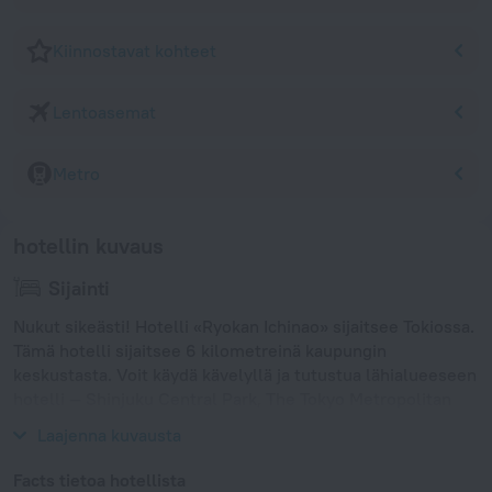
Kiinnostavat kohteet
Lentoasemat
Metro
hotellin kuvaus
Sijainti
Nukut sikeästi! Hotelli «Ryokan Ichinao» sijaitsee Tokiossa.
Tämä hotelli sijaitsee 6 kilometreinä kaupungin
keskustasta. Voit käydä kävelyllä ja tutustua lähialueeseen
hotelli — Shinjuku Central Park, The Tokyo Metropolitan
Government ja Tochomae.
Laajenna kuvausta
Facts tietoa hotellista