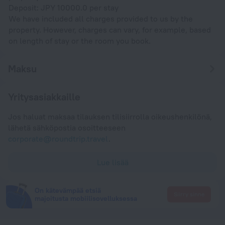
Deposit: JPY 10000.0 per stay
We have included all charges provided to us by the
property. However, charges can vary, for example, based
on length of stay or the room you book.
Maksu
Yritysasiakkaille
Jos haluat maksaa tilauksen tilisiirrolla oikeushenkilönä,
lähetä sähköpostia osoitteeseen
corporate@roundtrip.travel
.
Lue lisää
On kätevämpää etsiä
Siirry sinne
majoitusta mobiilisovelluksessa