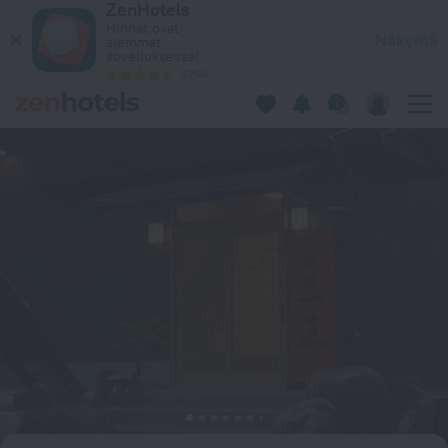
ZenHotels
Ryokan Ichinao Tokiossa – Varaa nyt kohteessa ZenHotels.com
Hinnat ovat
Näkymä
alemmat
sovelluksessa!
4260