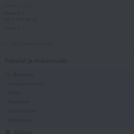
Pistorasian tyyppi
Tyyppi A
100 V / 50, 60 Hz
Tyyppi A
(maadoitettu)
100 V / 50, 60 Hz
Näytä hotellin tiedot
Palvelut ja mukavuudet
Suosittu
Ilmainen internet
Siirto
Pysäköinti
Sopii lapsille
Uima-allas
Yleinen