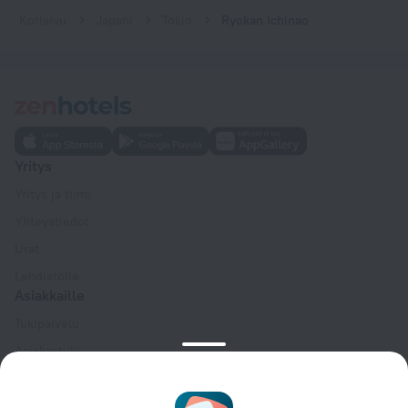
Kotisivu
Japani
Tokio
Ryokan Ichinao
Yritys
Yritys ja tiimi
Yhteystiedot
Urat
Lehdistölle
Asiakkaille
Tukipalvelu
Asiakastuki
Matkablogi
Evästeasetukset