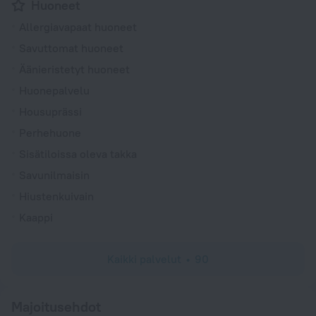
Huoneet
Allergiavapaat huoneet
Savuttomat huoneet
Äänieristetyt huoneet
Huonepalvelu
Housuprässi
Perhehuone
Sisätiloissa oleva takka
Savunilmaisin
Hiustenkuivain
Kaappi
Kaikki palvelut
90
Majoitusehdot