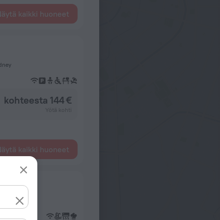
äytä kaikki huoneet
ydney
kohteesta 144 €
Yötä kohti
äytä kaikki huoneet