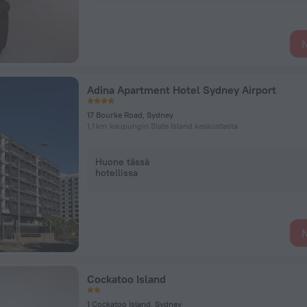
N
Adina Apartment Hotel Sydney Airport
17 Bourke Road, Sydney
1,1 km kaupungin Slate Island keskustasta
Huone tässä
hotellissa
N
Cockatoo Island
1 Cockatoo Island, Sydney