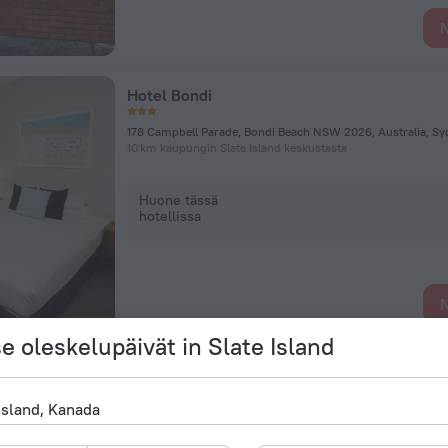
N
Hotel Bondi
178 Campbell Parade, Bondi Beach NSW 2026, Australia, S
10 km kaupungin Slate Island keskustasta
Huone tässä
hotellissa
N
se oleskelupäivät in Slate Island
Darling Harbour Resort Style Apartment
413 / 243 Pyrmont St, Sydney
6,7 km kaupungin Slate Island keskustasta