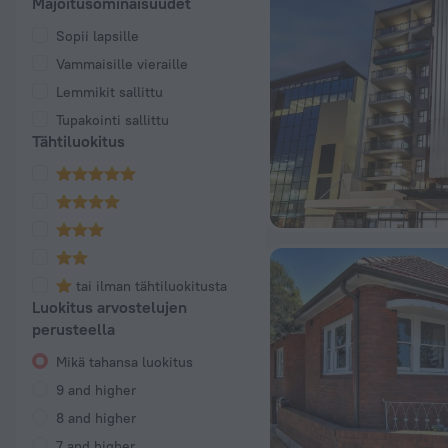
Majoitusominaisuudet
Sopii lapsille
Vammaisille vieraille
Lemmikit sallittu
Tupakointi sallittu
Tähtiluokitus
tai ilman tähtiluokitusta
Luokitus arvostelujen
perusteella
Mikä tahansa luokitus
9 and higher
8 and higher
7 and higher