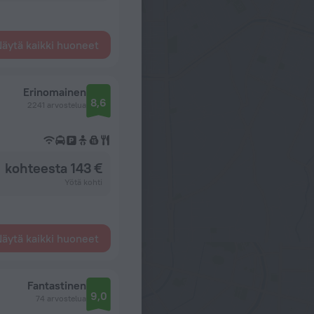
äytä kaikki huoneet
Erinomainen
8,6
2241 arvostelua
kohteesta 143 €
Yötä kohti
äytä kaikki huoneet
Fantastinen
9,0
74 arvostelua