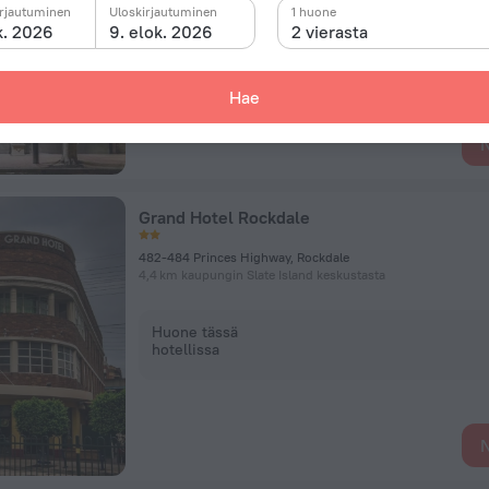
irjautuminen
Uloskirjautuminen
1 huone
k. 2026
9. elok. 2026
2 vierasta
Huone tässä
hotellissa
Hae
N
Grand Hotel Rockdale
482-484 Princes Highway, Rockdale
4,4 km kaupungin Slate Island keskustasta
Huone tässä
hotellissa
N