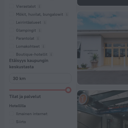
Vierastalot
Mökit, huvilat, bungalowit
Leirintäalueet
Glampingit
Parantolat
Lomakohteet
Boutique-hotellit
Etäisyys kaupungin
keskustasta
Tilat ja palvelut
Hotellilla
Ilmainen internet
Siirto