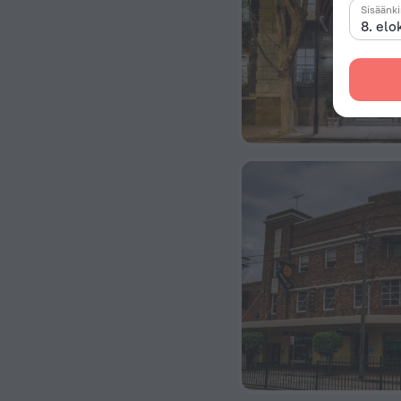
Sisäänk
8. elo