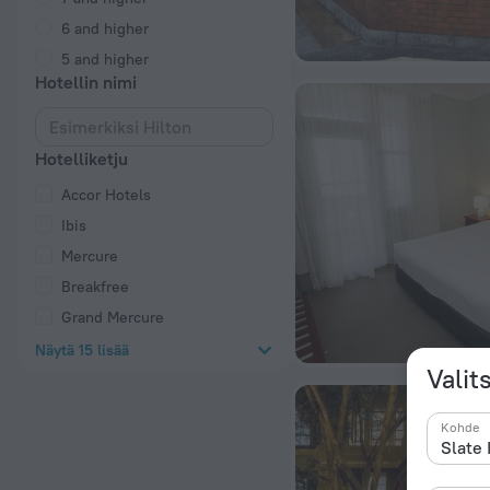
6 and higher
5 and higher
Hotellin nimi
Hotelliketju
Accor Hotels
Ibis
Mercure
Breakfree
Grand Mercure
Näytä 15 lisää
Valit
Kohde