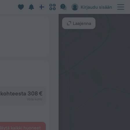
Kirjaudu sisään
Laajenna
kohteesta 308 €
Yötä kohti
äytä kaikki huoneet