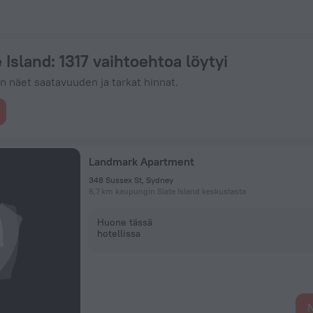
nyt kohteessa ZenHotels.com
e Island
: 1317 vaihtoehtoa löytyi
in näet saatavuuden ja tarkat hinnat.
Landmark Apartment
348 Sussex St, Sydney
6,7 km kaupungin Slate Island keskustasta
Huone tässä
hotellissa
N