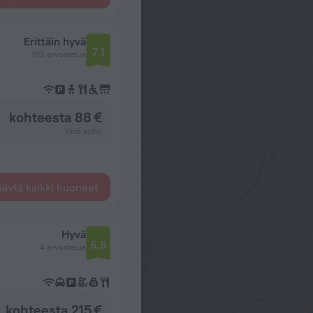
Erittäin hyvä
7,1
182 arvostelua
kohteesta 88 €
Yötä kohti
äytä kaikki huoneet
Hyvä
6,6
4 arvostelua
kohteesta 215 €