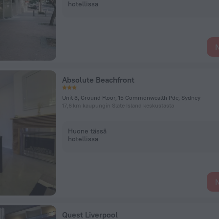
hotellissa
N
Absolute Beachfront
Unit 3, Ground Floor, 15 Commonwealth Pde, Sydney
17,6 km kaupungin Slate Island keskustasta
Huone tässä
hotellissa
N
Quest Liverpool