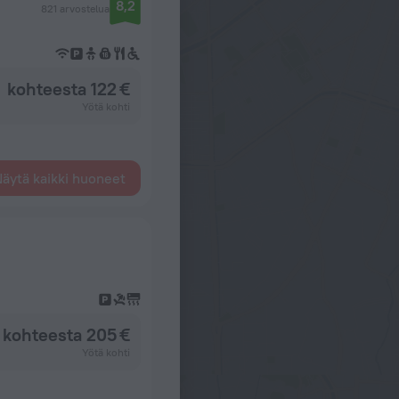
8,2
821 arvostelua
kohteesta 122 €
Yötä kohti
äytä kaikki huoneet
kohteesta 205 €
Yötä kohti