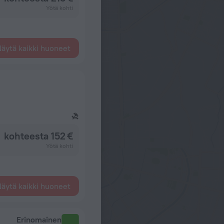
Yötä kohti
äytä kaikki huoneet
kohteesta 152 €
Yötä kohti
äytä kaikki huoneet
Erinomainen