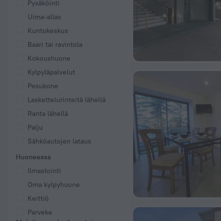
Pysäköinti
Uima-allas
Kuntokeskus
Baari tai ravintola
Kokoushuone
Kylpyläpalvelut
Pesukone
Laskettelurinteitä lähellä
Ranta lähellä
Palju
Sähköautojen lataus
Huoneessa
Ilmastointi
Oma kylpyhuone
Keittiö
Parveke