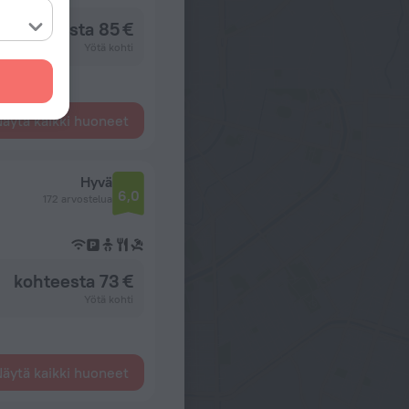
kohteesta 85 €
Yötä kohti
äytä kaikki huoneet
Hyvä
6,0
172 arvostelua
kohteesta 73 €
Yötä kohti
äytä kaikki huoneet