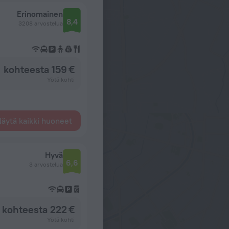
Erinomainen
8,4
3208 arvostelua
kohteesta 159 €
Yötä kohti
äytä kaikki huoneet
Hyvä
6,6
3 arvostelua
kohteesta 222 €
Yötä kohti