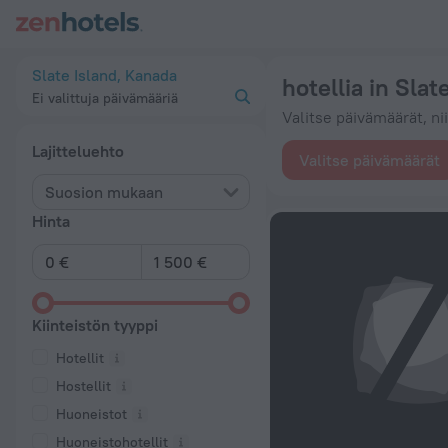
20 parasta hotellia in Slate Island 2026 alkaen 73 € - varaa 
Slate Island, Kanada
hotellia in Slat
Ei valittuja päivämääriä
Valitse päivämäärät, ni
Lajitteluehto
Valitse päivämäärät
Suosion mukaan
Hinta
Kiinteistön tyyppi
Hotellit
Hostellit
Huoneistot
Huoneistohotellit