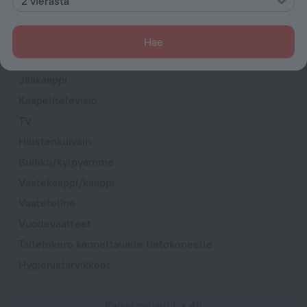
2 vierasta
Huoneet
Savuttomat huoneet
Hae
Huonepalvelu
Jääkaappi
Kaapelitelevisio
TV
Hiustenkuivain
Suihku/kylpyamme
Vaatekaappi/kaappi
Vaateteline
Vuodevaatteet
Tallelokero kannettavalle tietokoneelle
Hygieniatarvikkeet
Kaikki palvelut
46