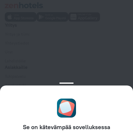
Yritys
Yritys ja tiimi
Yhteystiedot
Urat
Lehdistölle
Asiakkaille
Tukipalvelu
Asiakastuki
Matkablogi
Evästeasetukset
Booking Terms & Conditions
Kumppaneille
Se on kätevämpää sovelluksessa
Kiinteistönomistajille