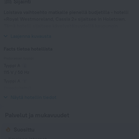
Sijainti
Loistava vaihtoehto matkalle pienellä budjetilla - hotelli
«Royal Westmoreland, Cassia 2» sijaitsee in Holetown.
Tämä hotelli sijaitsee kävelyetäisyydellä kaupungin
keskustasta.
Laajenna kuvausta
Facts tietoa hotellista
Pistorasian tyyppi
Tyyppi A
115 V / 50 Hz
Tyyppi A
(maadoitettu)
115 V / 50 Hz
Näytä hotellin tiedot
Palvelut ja mukavuudet
Suosittu
Ilmainen internet