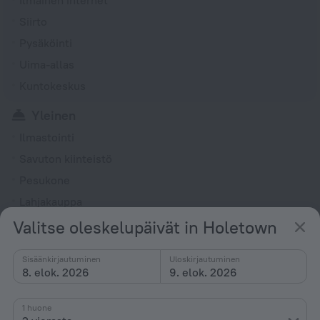
Siirto
Pysäköinti
Uima-allas
Kuntokeskus
Yleinen
Ilmastointi
Savuton kiinteistö
Pesukone
Lahjakauppa
Puutarha
Valitse oleskelupäivät in Holetown
Terassi
Sisäänkirjautuminen
Uloskirjautuminen
Kuivain
8. elok. 2026
9. elok. 2026
Ulkokalusteet
Ei hissejä
1 huone