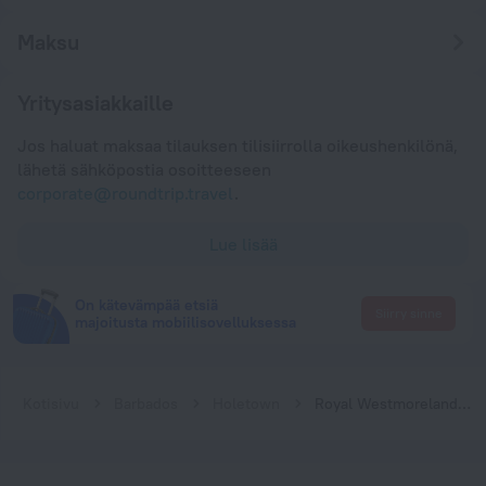
Maksu
Yritysasiakkaille
Jos haluat maksaa tilauksen tilisiirrolla oikeushenkilönä,
lähetä sähköpostia osoitteeseen
corporate@roundtrip.travel
.
Lue lisää
On kätevämpää etsiä
Siirry sinne
majoitusta mobiilisovelluksessa
Kotisivu
Barbados
Holetown
Royal Westmoreland, Cassia 2