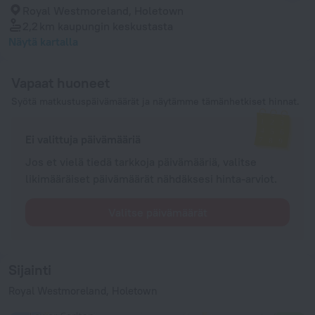
Royal Westmoreland, Holetown
2,2 km
kaupungin keskustasta
Näytä kartalla
Vapaat huoneet
Syötä matkustuspäivämäärät ja näytämme tämänhetkiset hinnat.
Ei valittuja päivämääriä
Jos et vielä tiedä tarkkoja päivämääriä, valitse
likimääräiset päivämäärät nähdäksesi hinta-arviot.
Valitse päivämäärät
Sijainti
Royal Westmoreland, Holetown