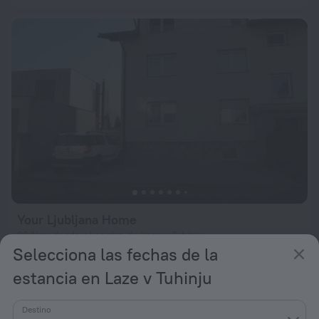
Your Ljubljana Home
26,1 km desde el centro de Laze v Tuhinju
Selecciona las fechas de la
desde 110 €
estancia en Laze v Tuhinju
por noche
Destino