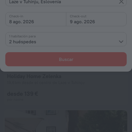
Laze v Tuhinju, Eslovenia
Check-in
Check-out
8 ago. 2026
9 ago. 2026
1 habitación para
2 huéspedes
Buscar
Holiday Home Zelenka
19,6 km desde el centro de Laze v Tuhinju
desde 139 €
por noche