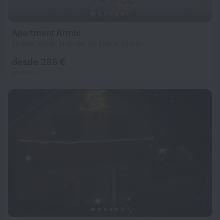
Apartment Armic
28,8 km desde el centro de Laze v Tuhinju
desde 286 €
por noche