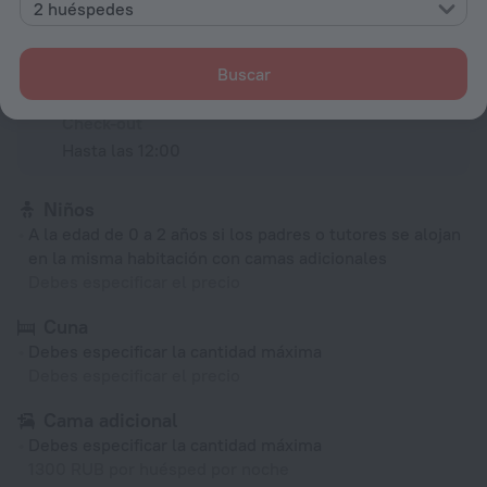
2 huéspedes
Check-in y check-out
Check-in
Buscar
Después de las 14:00
Check-out
Hasta las 12:00
Niños
A la edad de 0 a 2 años si los padres o tutores se alojan
en la misma habitación con camas adicionales
Debes especificar el precio
Cuna
Debes especificar la cantidad máxima
Debes especificar el precio
Cama adicional
Debes especificar la cantidad máxima
1300 RUB por huésped por noche