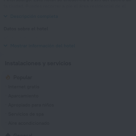
la ciudad. Puedes recorrer a pie el área residencial de el
hotel: Baltiskaia, Teatro Mariinski y Yusupov Palace.
Descripción completa
Datos sobre el hotel
Año de construcción
2006
Mostrar información del hotel
Instalaciones y servicios
Popular
Internet gratis
Aparcamiento
Apropiado para niños
Servicios de spa
Aire acondicionado
General