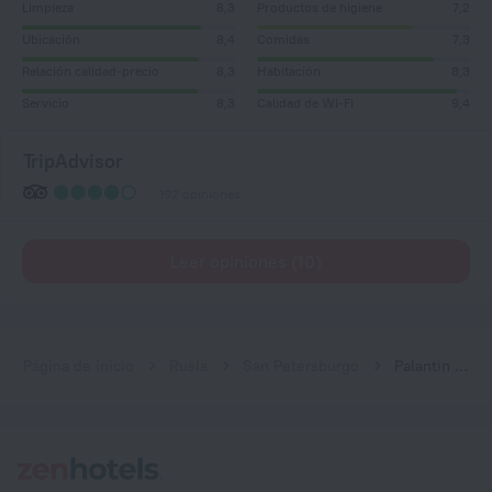
Limpieza
8,3
Productos de higiene
7,2
Ubicación
8,4
Comidas
7,3
Relación calidad-precio
8,3
Habitación
8,3
Servicio
8,3
Calidad de Wi-Fi
9,4
TripAdvisor
192 opiniones
Leer opiniones (10)
Página de inicio
Rusia
San Petersburgo
Palantin Hotel