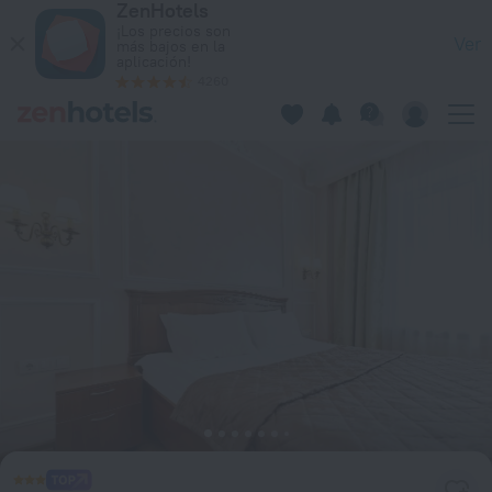
ZenHotels
Palantin Hotel en San Petersburgo — Reserva ahora en ZenHo
¡Los precios son
Ver
más bajos en la
aplicación!
4260