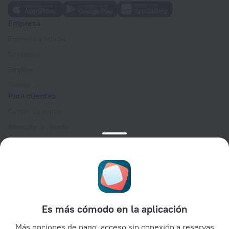
Empresa
Empresa y equipo
Contactos
Empleo
Prensa
Para clientes
Centro de ayuda
Atención al cliente
Blog de viajes
Configuración de cookies
Términos y condiciones de reserva
Para socios
Para propietarios de alojamientos
Es más cómodo en la aplicación
Para agencias de viajes
Más opciones de pago, acceso sin conexión a reservas