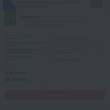
Es más cómodo buscar alojamientos en
Ir allí
la aplicación móvil
Excelente
8,2
Según 404 opiniones de huéspedes de todo el mundo.
4 opiniones disponibles en tu idioma
Limpieza
6
Productos de higiene
Ubicación
8
Comidas
Relación calidad-precio
8
Habitación
6
Servicio
6
Calidad de Wi-Fi
TripAdvisor
102 opiniones
Leer opiniones (4)