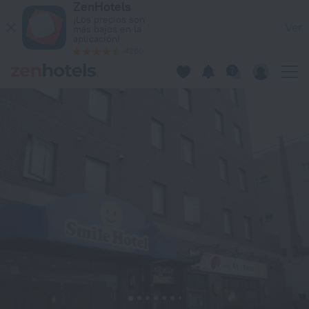
ZenHotels
Smile Hotel Sugamo en Tokio — Reserva ahora en ZenHotels.
¡Los precios son
Ver
más bajos en la
aplicación!
4260