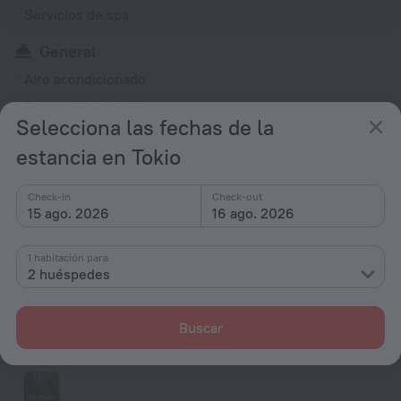
Servicios de spa
General
Aire acondicionado
Recepción las 24 horas
Selecciona las fechas de la
Zonas para fumadores
estancia en Tokio
Alojamiento para no fumadores
Calefacción
Check-in
Check-out
15 ago. 2026
16 ago. 2026
Habitaciones
Habitaciones para no fumadores
1 habitación para
2 huéspedes
Refrigerador
Secador
Buscar
Televisor con pantalla plana
Ducha/Bañera