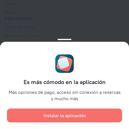
Empleo
Prensa
Para clientes
Centro de ayuda
Atención al cliente
Blog de viajes
Configuración de cookies
Términos y condiciones de reserva
Para socios
Para propietarios de alojamientos
Es más cómodo en la aplicación
Para agencias de viajes
Más opciones de pago, acceso sin conexión a reservas
Para clientes empresariales
y mucho más
Affiliate program
Instalar la aplicación
Pagos seguros