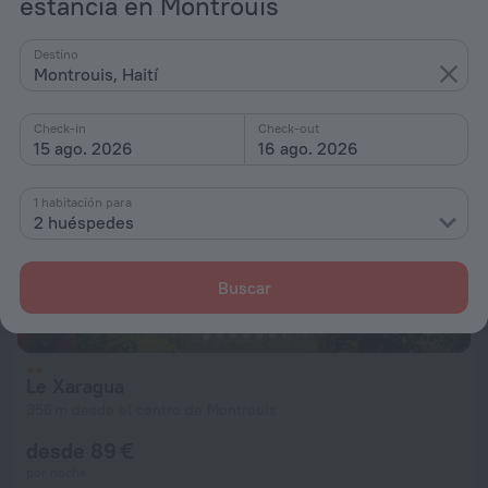
estancia en Montrouis
desde 89 €
por noche
Destino
Montrouis, Haití
Check-in
Check-out
15 ago. 2026
16 ago. 2026
1 habitación para
2 huéspedes
Buscar
Le Xaragua
356 m desde el centro de Montrouis
desde 89 €
por noche