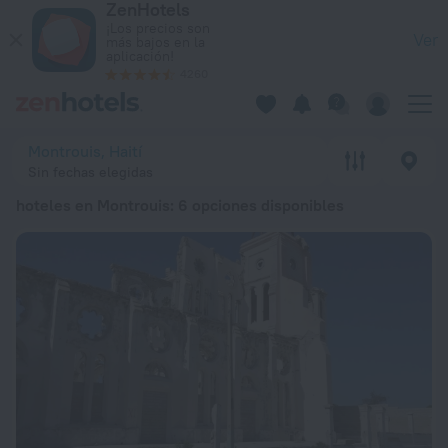
ZenHotels
Los 20 mejores hoteles en Montrouis 2026 a partir de 89 € -
¡Los precios son
Ver
más bajos en la
aplicación!
4260
Montrouis, Haití
Sin fechas elegidas
hoteles en Montrouis
: 6 opciones disponibles