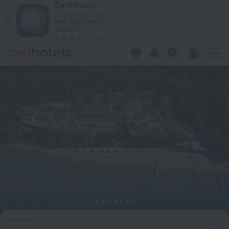
ZenHotels
The Danai in Nikiti — Reserva ahora en ZenHotels.com
¡Los precios son
Ver
más bajos en la
aplicación!
4260