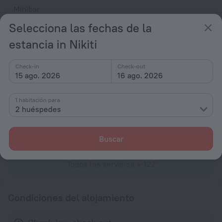
Minibar
Secador
Selecciona las fechas de la
Ducha/Bañera
estancia in Nikiti
Check-in
Check-out
15 ago. 2026
16 ago. 2026
Salida de baño
Ropa de cama
1 habitación para
Mosquitero
2 huéspedes
Pantuflas
Artículos de aseo personal
Buscar
Todos los servicios
122
Condiciones del alojamiento