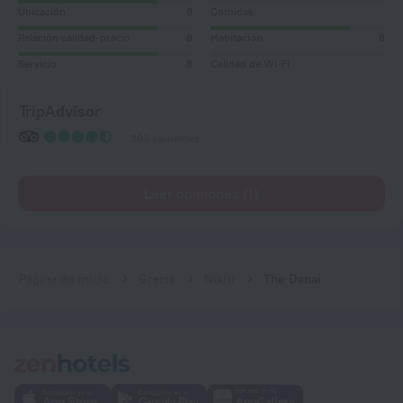
Ubicación
8
Comidas
Relación calidad-precio
8
Habitación
8
Servicio
8
Calidad de Wi-Fi
TripAdvisor
303 opiniones
Leer opiniones (1)
Página de inicio
Grecia
Nikiti
The Danai