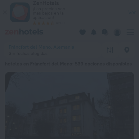
ZenHotels
Los 20 mejores hoteles en Fráncfort del Meno 2026 a partir d
¡Los precios son
Ver
más bajos en la
aplicación!
4260
Fráncfort del Meno, Alemania
Sin fechas elegidas
hoteles en Fráncfort del Meno
: 539 opciones disponibles