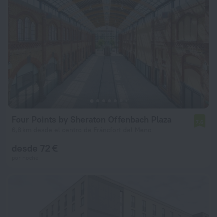
Four Points by Sheraton Offenbach Plaza
7,6
6,8 km desde el centro de Fráncfort del Meno
desde 72 €
por noche