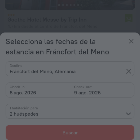
Goethe Hotel Messe by Trip Inn
7,3
4,7 km desde el centro de Fráncfort del Meno
desde 54 €
Selecciona las fechas de la
por noche
estancia en Fráncfort del Meno
Destino
Fráncfort del Meno, Alemania
Check-in
Check-out
8 ago. 2026
9 ago. 2026
1 habitación para
2 huéspedes
Buscar