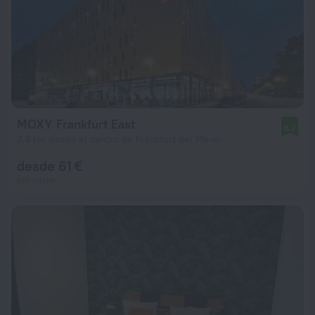
MOXY Frankfurt East
8,2
2,6 km desde el centro de Fráncfort del Meno
desde 61 €
por noche