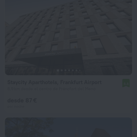
Staycity Aparthotels, Frankfurt Airport
8,8
8,9 km desde el centro de Fráncfort del Meno
desde 87 €
por noche