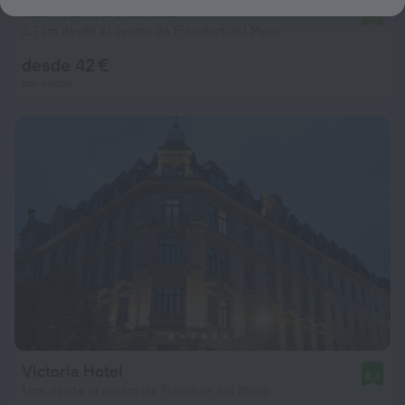
a&o Frankfurt Ostend
6,7
2,7 km desde el centro de Fráncfort del Meno
desde 42 €
por noche
Victoria Hotel
8,2
1 km desde el centro de Fráncfort del Meno