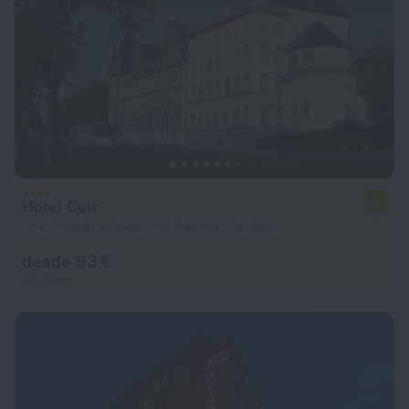
Hotel Cult
7,9
1,5 km desde el centro de Fráncfort del Meno
desde 93 €
por noche