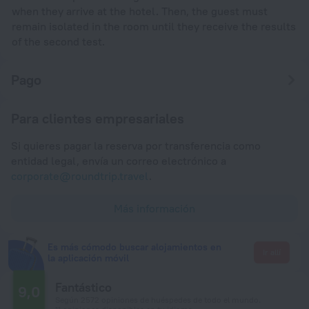
when they arrive at the hotel. Then, the guest must
remain isolated in the room until they receive the results
of the second test.
Pago
Para clientes empresariales
Si quieres pagar la reserva por transferencia como
entidad legal, envía un correo electrónico a
corporate@roundtrip.travel
.
Más información
Es más cómodo buscar alojamientos en
Ir allí
la aplicación móvil
Fantástico
9,0
Según 2572 opiniones de huéspedes de todo el mundo.