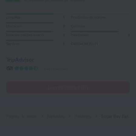
11 opiniones disponibles en tu idioma
Limpieza
8
Productos de higiene
Ubicación
8
Comidas
Relación calidad-precio
8
Habitación
8
Servicio
8
Calidad de Wi-Fi
TripAdvisor
2461 opiniones
Leer opiniones (11)
Página de inicio
Barbados
Hastings
Sugar Bay Barbados - All Inclusive