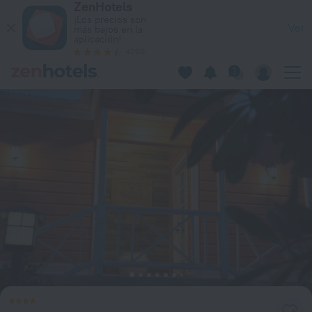
ZenHotels
Sugar Bay Barbados - All Inclusive in Hastings — Reserva aho
¡Los precios son
Ver
más bajos en la
aplicación!
4260