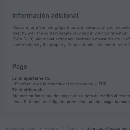
Información adicional
Please inform Sonnberg Apartments in advance of your expected arrival time. You can use the Special Requests box when booking, or contact the property
directly with the contact details provided in your confirmation
(COVID-19), additional safety and sanitation measures are in eff
confirmation by the property. Contact details are stated in the
Pago
En el apartamento
En efectivo en la moneda del apartamento — EUR
En el sitio web
Algunas tarifas se pueden pagar con tarjeta de crédito al reservar en
línea. Si tienes un código de promoción, puedes pagar la reser
Página de inicio
Austria
Viena
Sonnberg Appartement