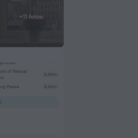
+11 fotos
um of Natural
4,4 km
ry
urg Palace
4,4 km
5