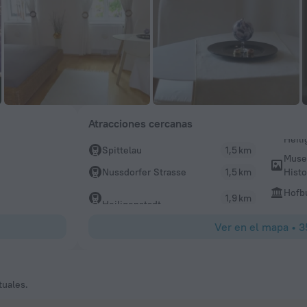
Atracciones cercanas
Spittelau
1,5 km
Muse
Histo
Nussdorfer Strasse
1,5 km
Hofb
1,9 km
Heiligenstadt
Ver en el mapa
•
3
tuales.