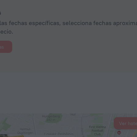
s
las fechas específicas, selecciona fechas aproxima
ecio.
as
Ver hot