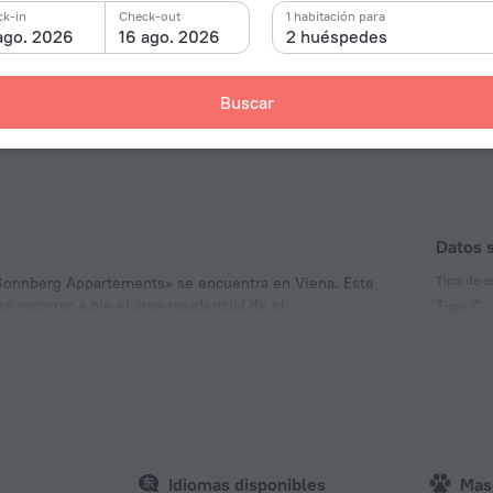
k-in
Check-out
1 habitación para
ago. 2026
16 ago. 2026
2 huéspedes
Buscar
Datos 
Tipo de e
 «Sonnberg Appartements» se encuentra en Viena. Este
 recorrer a pie el área residencial de el
Tipo C
alace.
230 V /
Tipo C
(conexió
230 V /
Número d
2 habit
Idiomas disponibles
Mas