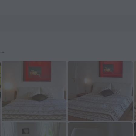
els.com
elau