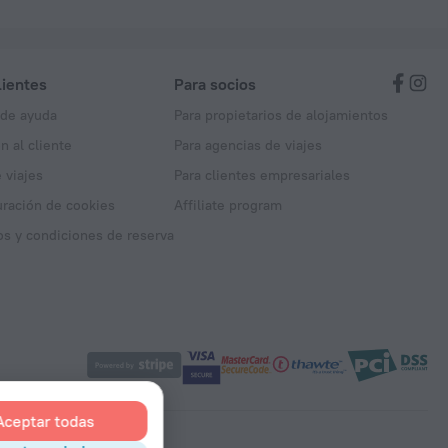
lientes
Para socios
 de ayuda
Para propietarios de alojamientos
n al cliente
Para agencias de viajes
 viajes
Para clientes empresariales
uración de cookies
Affiliate program
s y condiciones de reserva
Aceptar todas