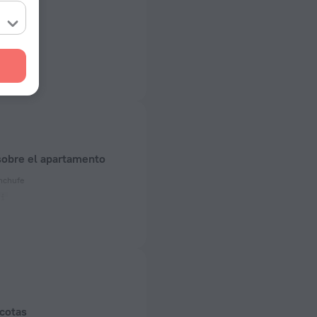
sobre el apartamento
nchufe
 50 Hz
n a tierra)
 50 Hz
e habitaciones
aciones
cotas