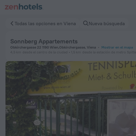
Sonnberg Appartements en Viena — Reserva ahora en ZenHot
Todas las opciones en Viena
Nueva búsqueda
Sonnberg Appartements
Obkirchergasse 22 1190 Wien,Obkirchergasse, Viena
Mostrar en el mapa
4,5 km
desde el centro de la ciudad
1,5 km
desde la estación de metro Spitt