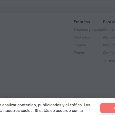
Empresa
Para c
Empresa y equipo
Centro
Contactos
Atenció
Empleo
Blog de
Prensa
Config
Término
e pago.
analizar contenido, publicidades y el tráfico. Los
 a nuestros socios. Si estás de acuerdo con la
gitales