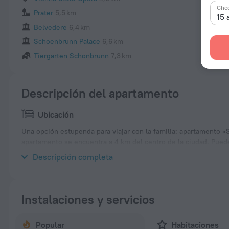
Chec
Prater
5,5 km
15 
Belvedere
6,4 km
Schoenbrunn Palace
6,6 km
Tiergarten Schonbrunn
7,3 km
Descripción del apartamento
Ubicación
Una opción estupenda para viajar con la familia: apartamento
apartamento se encuentra a 4 km del centro de la ciudad. Puedes
apartamento: Spittelau, Museum of Natural History y Hofburg P
Descripción completa
Instalaciones y servicios
Popular
Habitaciones