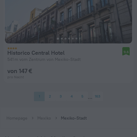
Historico Central Hotel
9,6
541 m vom Zentrum von Mexiko-Stadt
von 147 €
pro Nacht
1
2
3
4
5
163
Homepage
Mexiko
Mexiko-Stadt