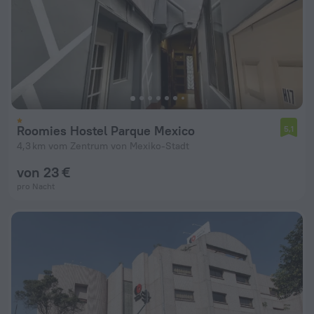
Roomies Hostel Parque Mexico
5,1
4,3 km vom Zentrum von Mexiko-Stadt
von 23 €
pro Nacht