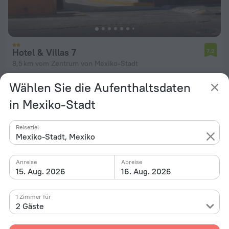
Hotel & Villas 7
7,2
8,5 km vom Zentrum von Mexiko-Stadt
von 18 €
Wählen Sie die Aufenthaltsdaten
pro Nacht
in Mexiko-Stadt
Reiseziel
Mexiko-Stadt, Mexiko
Anreise
Abreise
15. Aug. 2026
16. Aug. 2026
1 Zimmer für
2 Gäste