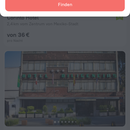
Finden
Corinto Hotel
6,5
2,4 km vom Zentrum von Mexiko-Stadt
von 36 €
pro Nacht