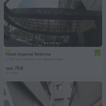
Hotel Imperial Reforma
6,7
2,1 km vom Zentrum von Mexiko-Stadt
von 75 €
pro Nacht