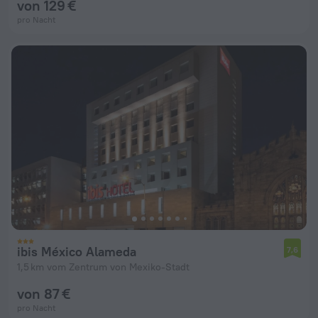
von 129 €
pro Nacht
ibis México Alameda
7,6
1,5 km vom Zentrum von Mexiko-Stadt
von 87 €
pro Nacht