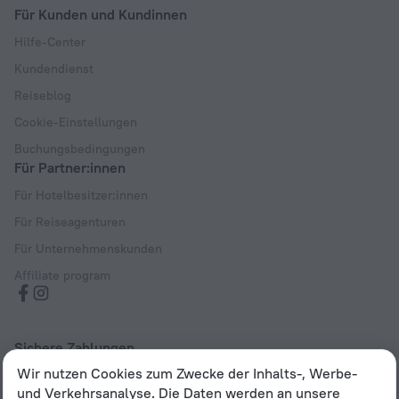
Für Kunden und Kundinnen
Hilfe-Center
Kundendienst
Reiseblog
Cookie-Einstellungen
Buchungsbedingungen
Für Partner:innen
Für Hotelbesitzer:innen
Für Reiseagenturen
Für Unternehmenskunden
Affiliate program
Sichere Zahlungen
Wir nutzen Cookies zum Zwecke der Inhalts-, Werbe-
Sicherer Datenschutz durch führende Zahlungssysteme
und Verkehrsanalyse. Die Daten werden an unsere