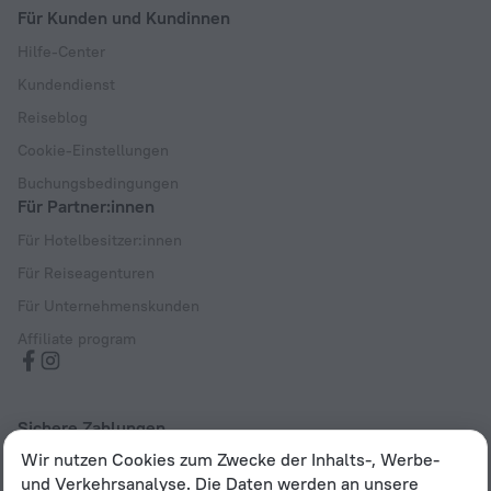
Für Kunden und Kundinnen
Hilfe-Center
Kundendienst
Reiseblog
Cookie-Einstellungen
Buchungsbedingungen
Für Partner:innen
Für Hotelbesitzer:innen
Für Reiseagenturen
Für Unternehmenskunden
Affiliate program
Sichere Zahlungen
Wir nutzen Cookies zum Zwecke der Inhalts-, Werbe-
Sicherer Datenschutz durch führende Zahlungssysteme
und Verkehrsanalyse. Die Daten werden an unsere