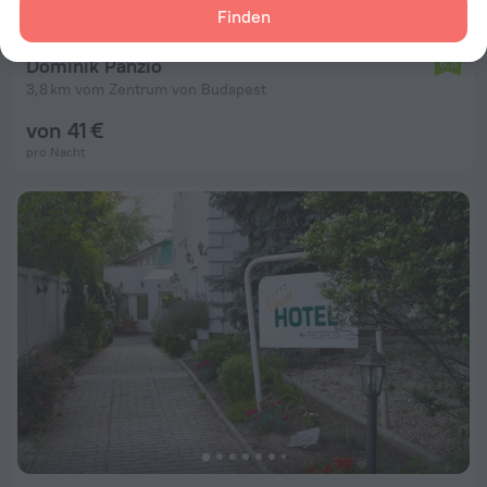
Finden
Dominik Panzio
6,3
3,8 km vom Zentrum von Budapest
von 41 €
pro Nacht