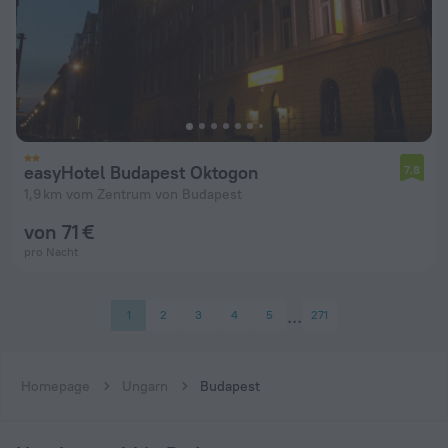
easyHotel Budapest Oktogon
7,8
1,9 km vom Zentrum von Budapest
von 71 €
pro Nacht
1
2
3
4
5
271
Homepage
Ungarn
Budapest