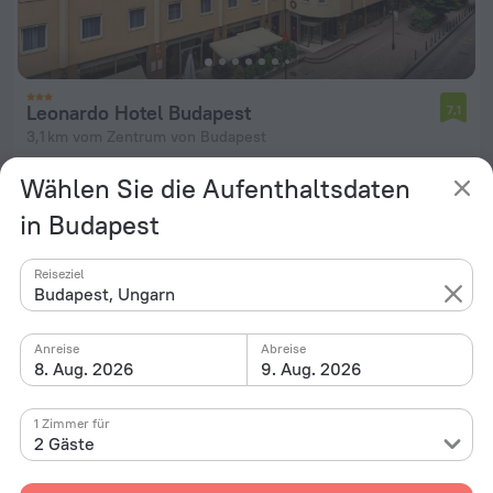
Leonardo Hotel Budapest
7,1
3,1 km vom Zentrum von Budapest
von 80 €
Wählen Sie die Aufenthaltsdaten
pro Nacht
in Budapest
Reiseziel
Budapest, Ungarn
Anreise
Abreise
8. Aug. 2026
9. Aug. 2026
1 Zimmer für
2 Gäste