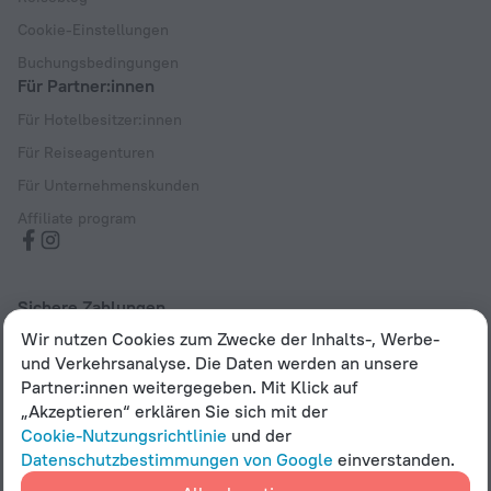
Cookie-Einstellungen
Buchungsbedingungen
Für Partner:innen
Für Hotelbesitzer:innen
Für Reiseagenturen
Für Unternehmenskunden
Affiliate program
Sichere Zahlungen
Wir nutzen Cookies zum Zwecke der Inhalts-, Werbe-
Sicherer Datenschutz durch führende Zahlungssysteme
und Verkehrsanalyse. Die Daten werden an unsere
Partner:innen weitergegeben. Mit Klick auf
„Akzeptieren“ erklären Sie sich mit der
Cookie-Nutzungsrichtlinie
und der
Bestimmungen zur Verarbeitung und Speicherung
Datenschutzbestimmungen von Google
einverstanden.
personenbezogener Daten
Digitales Dienstleistungsgesetz