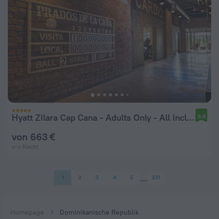
Hyatt Zilara Cap Cana ‐ Adults Only ‐ All Inclusive
9,8
von 663 €
pro Nacht
1
2
3
4
5
331
Homepage
Dominikanische Republik