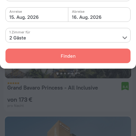
Anreise
Abreise
15. Aug. 2026
16. Aug. 2026
1 Zimmer für
2 Gäste
Finden
Grand Bavaro Princess - All Inclusive
8,4
von 173 €
pro Nacht