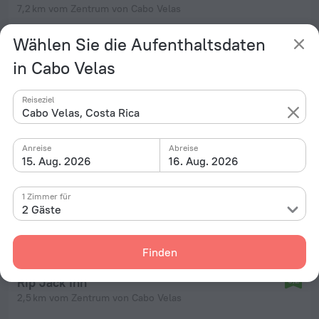
7,2 km vom Zentrum von Cabo Velas
von 228 €
Wählen Sie die Aufenthaltsdaten
pro Nacht
in Cabo Velas
Reiseziel
Cabo Velas, Costa Rica
Anreise
Abreise
15. Aug. 2026
16. Aug. 2026
1 Zimmer für
2 Gäste
Finden
Rip Jack Inn
9,2
2,5 km vom Zentrum von Cabo Velas