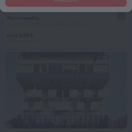
Maniumpathy
9,8
3,4 χλμ από το κέντρο της πόλης Κολόμπο
από 249 €
ανά διανυκτέρευση