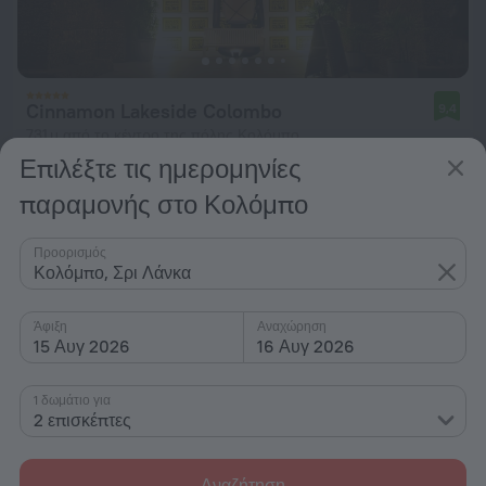
Cinnamon Lakeside Colombo
9,4
731 μ από το κέντρο της πόλης Κολόμπο
Επιλέξτε τις ημερομηνίες
από 85 €
παραμονής στο Κολόμπο
ανά διανυκτέρευση
Προορισμός
Κολόμπο, Σρι Λάνκα
Άφιξη
Αναχώρηση
15 Αυγ 2026
16 Αυγ 2026
1 δωμάτιο για
2 επισκέπτες
Αναζήτηση