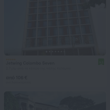
Jetwing Colombo Seven
9,2
2,7 χλμ από το κέντρο της πόλης Κολόμπο
από 106 €
ανά διανυκτέρευση