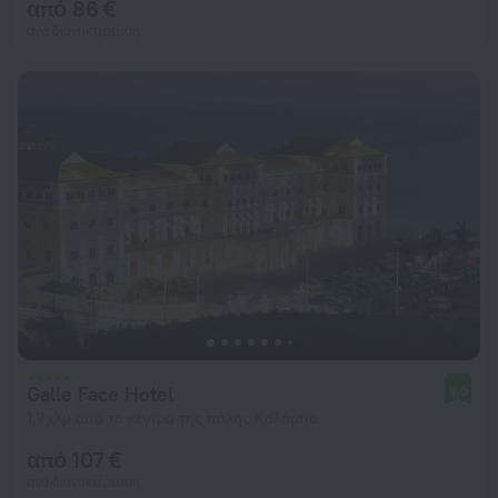
από 86 €
ανά διανυκτέρευση
Galle Face Hotel
9,0
1,7 χλμ από το κέντρο της πόλης Κολόμπο
από 107 €
ανά διανυκτέρευση