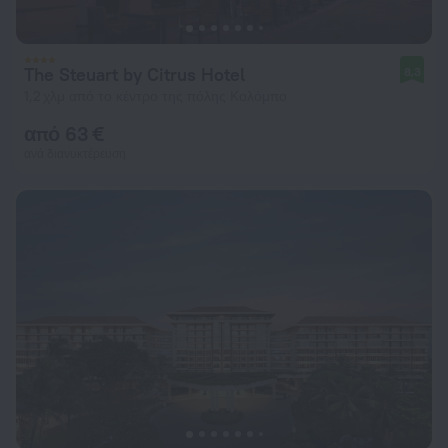
The Steuart by Citrus Hotel
8,3
1,2 χλμ από το κέντρο της πόλης Κολόμπο
από 63 €
ανά διανυκτέρευση