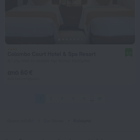
Colombo Court Hotel & Spa Resort
9,0
4,1 χλμ από το κέντρο της πόλης Κολόμπο
από 60 €
ανά διανυκτέρευση
1
2
3
4
5
38
Αρχική σελίδα
Σρι Λάνκα
Κολόμπο