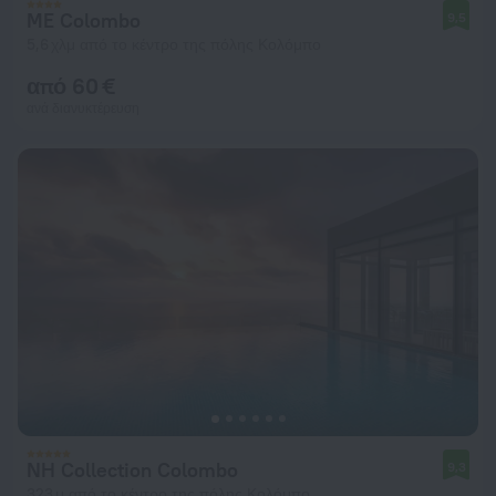
ME Colombo
9,5
5,6 χλμ από το κέντρο της πόλης Κολόμπο
από 60 €
ανά διανυκτέρευση
NH Collection Colombo
9,3
323 μ από το κέντρο της πόλης Κολόμπο