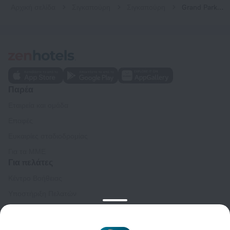
Αρχική σελίδα
Σιγκαπούρη
Σιγκαπούρη
Grand Park City Hall
Παρέα
Εταιρεία και ομάδα
Επαφές
Ευκαιρίες σταδιοδρομίας
Για τα ΜΜΕ
Για πελάτες
Κέντρο Βοήθειας
Υποστήριξη Πελατών
Ταξιδιωτικό ιστολόγιο
Ρυθμίσεις cookies