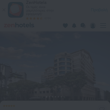
ZenHotels
Grand Park City Hall, στο Σιγκαπούρη — Κάντε κράτηση τώρα
Οι τιμές είναι
Προβολή
χαμηλότερες στην
εφαρμογή!
4260