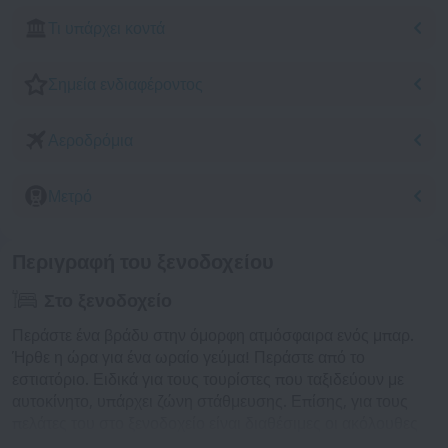
Τι υπάρχει κοντά
Σημεία ενδιαφέροντος
Αεροδρόμια
Μετρό
Περιγραφή του ξενοδοχείου
Στο ξενοδοχείο
Περάστε ένα βράδυ στην όμορφη ατμόσφαιρα ενός μπαρ.
Ήρθε η ώρα για ένα ωραίο γεύμα! Περάστε από το
εστιατόριο. Ειδικά για τους τουρίστες που ταξιδεύουν με
αυτοκίνητο, υπάρχει ζώνη στάθμευσης. Επίσης, για τους
πελάτες του στο ξενοδοχείο είναι διαθέσιμες οι ακόλουθες
υπηρεσίες: γιατρός.