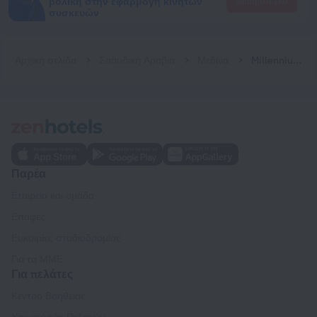
βολική στην εφαρμογή κινητών
Μεταβείτε εκεί
συσκευών
Αρχική σελίδα
Σαουδική Αραβία
Μεδίνα
Millennium Taiba Hotel
Παρέα
Εταιρεία και ομάδα
Επαφές
Ευκαιρίες σταδιοδρομίας
Για τα ΜΜΕ
Για πελάτες
Κέντρο Βοήθειας
Υποστήριξη Πελατών