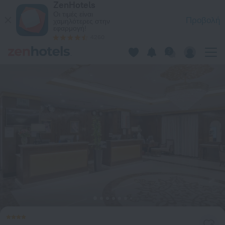
ZenHotels
Millennium Taiba Hotel, στο Μεδίνα — Κάντε κράτηση τώρα σ
Οι τιμές είναι
Προβολή
χαμηλότερες στην
εφαρμογή!
4260