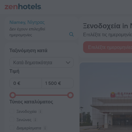
20 κορυφαία Ξενοδοχεία in Niamey 2026 από 86 € - Κάντε κρ
Niamey, Νίγηρας
Ξενοδοχεία in
Δεν έχουν επιλεχθεί
Επιλέξτε τις ημερομηνίες
ημερομηνίες
Επιλέξτε ημερομηνίε
Ταξινόμηση κατά
Κατά δημοτικότητα
Τιμή
Τύπος καταλύματος
Ξενοδοχεία
Ξενώνες
Διαμερίσματα