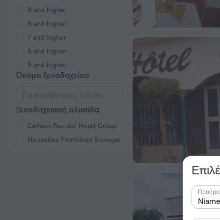
9 and higher
8 and higher
7 and higher
6 and higher
5 and higher
Όνομα ξενοδοχείου
Ξενοδοχειακή αλυσίδα
Carlson Rezidor Hotel Group
Nouvelles Frontières Senegal
Επιλέ
Προορι