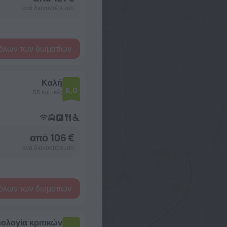
ανά διανυκτέρευση
όλων των δωματίων
Καλή
6,0
55 κριτικές
από 106 €
ανά διανυκτέρευση
όλων των δωματίων
ολογία κριτικών