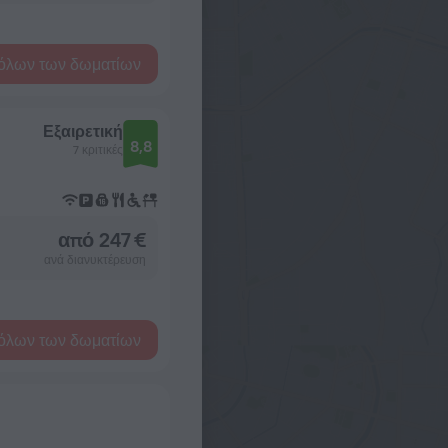
όλων των δωματίων
Εξαιρετική
8,8
7 κριτικές
από 247 €
ανά διανυκτέρευση
όλων των δωματίων