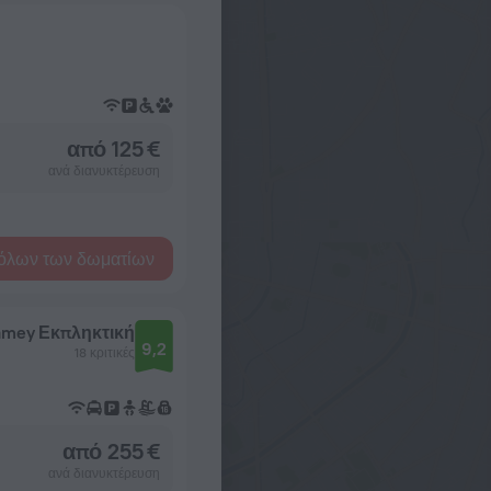
από 125 €
ανά διανυκτέρευση
όλων των δωματίων
iamey
Εκπληκτική
9,2
18 κριτικές
από 255 €
ανά διανυκτέρευση