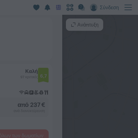
Σύνδεση
Ανάπτυξη
Καλή
6,7
97 κριτικές
από 237 €
ανά διανυκτέρευση
όλων των δωματίων