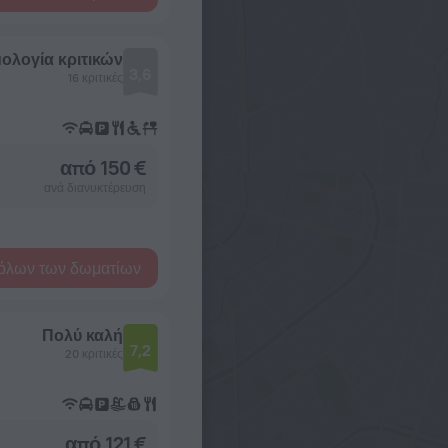
ολογία κριτικών
3,6
16 κριτικές
από 150 €
ανά διανυκτέρευση
όλων των δωματίων
Πολύ καλή
7,2
20 κριτικές
από 121 €