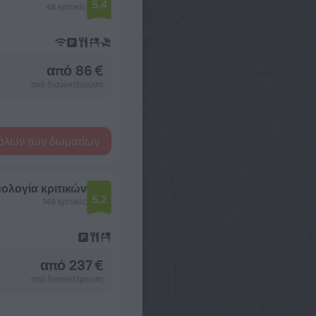
5,4
48 κριτικές
από 86 €
ανά διανυκτέρευση
όλων των δωματίων
ολογία κριτικών
5,2
149 κριτικές
από 237 €
ανά διανυκτέρευση