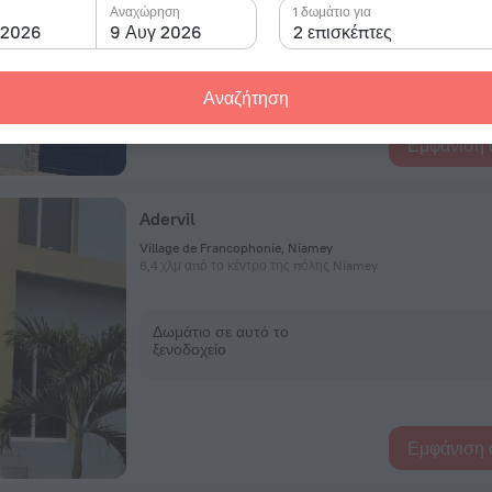
Αναχώρηση
1 δωμάτιο για
Δωμάτιο σε αυτό το
 2026
9 Αυγ 2026
2 επισκέπτες
ξενοδοχείο
Αναζήτηση
Εμφάνιση 
Adervil
Village de Francophonie, Niamey
6,4 χλμ από το κέντρο της πόλης Niamey
Δωμάτιο σε αυτό το
ξενοδοχείο
Εμφάνιση 