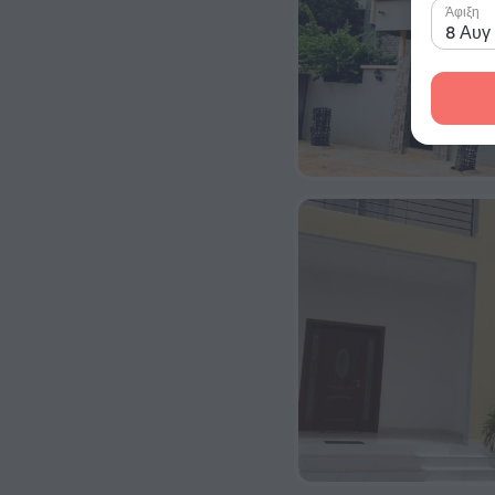
Άφιξη
8 Αυγ