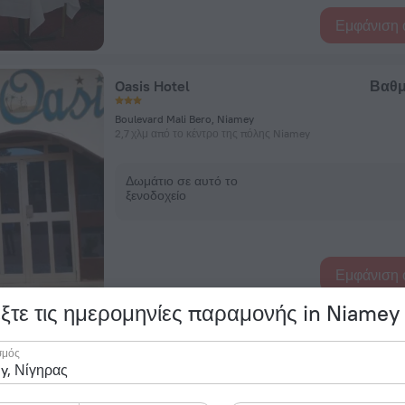
Εμφάνιση 
Oasis Hotel
Βαθμ
Boulevard Mali Bero, Niamey
2,7 χλμ από το κέντρο της πόλης Niamey
Δωμάτιο σε αυτό το
ξενοδοχείο
Εμφάνιση 
ξτε τις ημερομηνίες παραμονής in Niamey
Résidence Mafaya
σμός
Kouara Kano, Niamey
5,9 χλμ από το κέντρο της πόλης Niamey