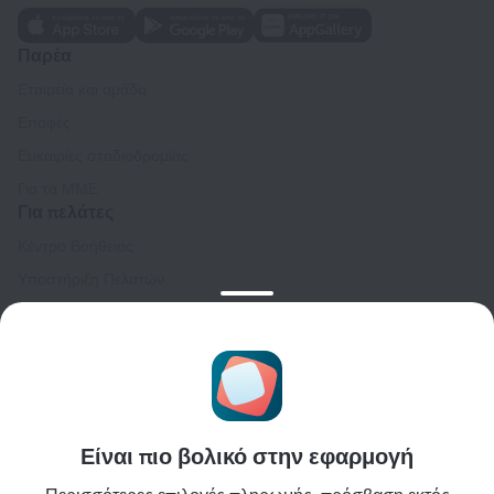
Παρέα
Εταιρεία και ομάδα
Επαφές
Ευκαιρίες σταδιοδρομίας
Για τα ΜΜΕ
Για πελάτες
Κέντρο Βοήθειας
Υποστήριξη Πελατών
Ταξιδιωτικό ιστολόγιο
Ρυθμίσεις cookies
Κανόνες κράτησης
Για συνεργάτες
Για ιδιοκτήτες ακινήτων
Είναι πιο βολικό στην εφαρμογή
Για ταξιδιωτικά πρακτορεία