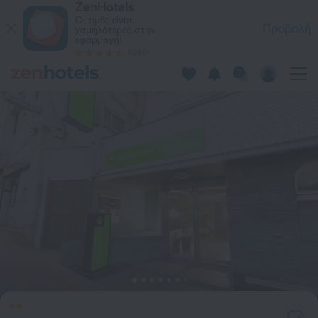
ZenHotels
Hotel Mystays Higashi-Jujo, στο Τόκιο — Κάντε κράτηση τώρα
Οι τιμές είναι
Προβολή
χαμηλότερες στην
εφαρμογή!
4260