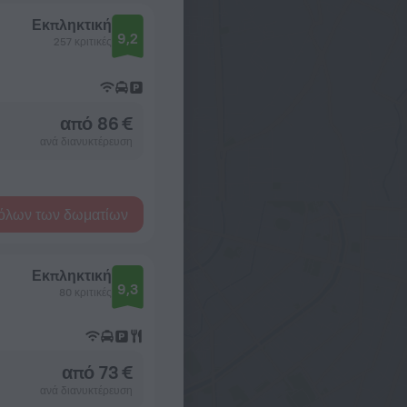
Εκπληκτική
9,2
257 κριτικές
από 86 €
ανά διανυκτέρευση
όλων των δωματίων
Εκπληκτική
9,3
80 κριτικές
από 73 €
ανά διανυκτέρευση