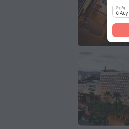
Άφιξη
8 Αυγ