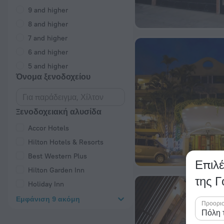
9 and higher
8 and higher
7 and higher
6 and higher
5 and higher
Όνομα ξενοδοχείου
Ξενοδοχειακή αλυσίδα
Accor Hotels
Hilton Hotels & Resorts
Best Western Plus
Επιλέ
Hilton Garden Inn
της 
Holiday Inn
Εμφάνιση 9 ακόμη
Προορι