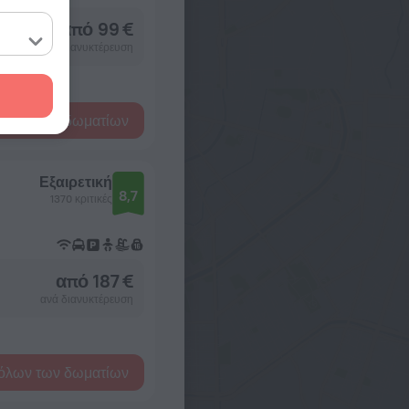
από 99 €
ανά διανυκτέρευση
όλων των δωματίων
Εξαιρετική
8,7
1370 κριτικές
από 187 €
ανά διανυκτέρευση
όλων των δωματίων