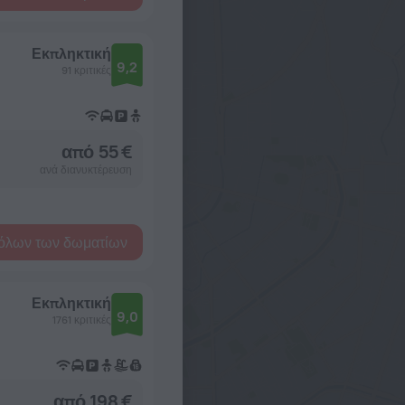
Εκπληκτική
9,2
91 κριτικές
από 55 €
ανά διανυκτέρευση
όλων των δωματίων
Εκπληκτική
9,0
1761 κριτικές
από 198 €