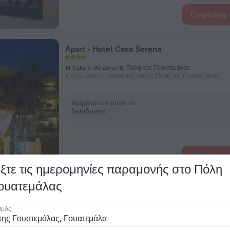
Εμφάνιση 
Apart - Hotel Casa Serena
14 Calle 5-09 Zona 10, Πόλη της Γουατεμάλας
4,8 χλμ από το κέντρο της πόλης Πόλη της Γουατεμάλας
Δωμάτιο σε αυτό το
ξενοδοχείο
Εμφάνιση 
ξτε τις ημερομηνίες παραμονής στο Πόλη
Γουατεμάλας
La Inmaculada Hotel
σμός
14 Calle 7-88 Zona 10, Πόλη της Γουατεμάλας
4,9 χλμ από το κέντρο της πόλης Πόλη της Γουατεμάλας