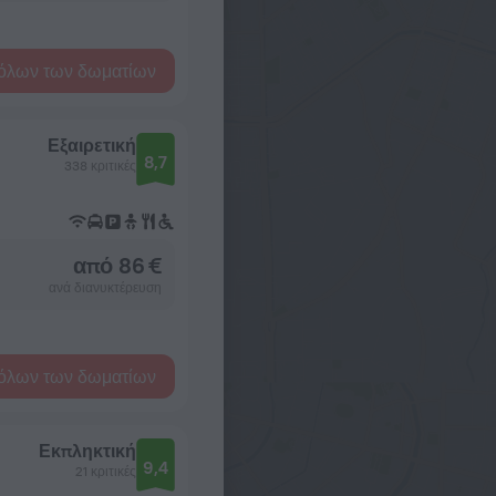
όλων των δωματίων
Εξαιρετική
8,7
338 κριτικές
από 86 €
ανά διανυκτέρευση
όλων των δωματίων
Εκπληκτική
9,4
21 κριτικές