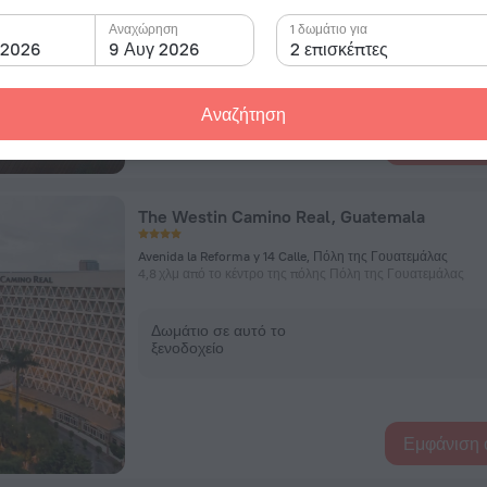
Αναχώρηση
Δωμάτιο σε αυτό το
1 δωμάτιο για
 2026
9 Αυγ 2026
ξενοδοχείο
2 επισκέπτες
Αναζήτηση
Εμφάνιση 
The Westin Camino Real, Guatemala
Avenida la Reforma y 14 Calle, Πόλη της Γουατεμάλας
4,8 χλμ από το κέντρο της πόλης Πόλη της Γουατεμάλας
Δωμάτιο σε αυτό το
ξενοδοχείο
Εμφάνιση 