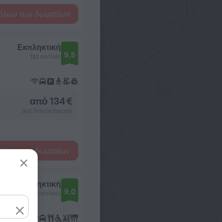
όλων των δωματίων
Εκπληκτική
9,5
122 κριτικές
από 134 €
ανά διανυκτέρευση
όλων των δωματίων
Εκπληκτική
9,0
446 κριτικές