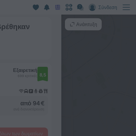
Σύνδεση
Ανάπτυξη
 βρέθηκαν
Εξαιρετική
8,5
699 κριτικές
από 94 €
ανά διανυκτέρευση
όλων των δωματίων