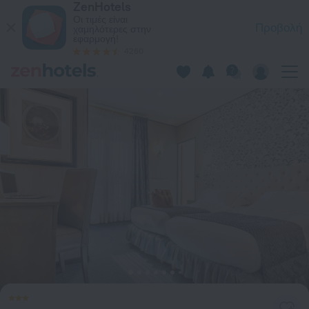
ZenHotels
Hotel Regence Paris, στο Παρίσι — Κάντε κράτηση τώρα στην
Οι τιμές είναι
Προβολή
χαμηλότερες στην
εφαρμογή!
4260