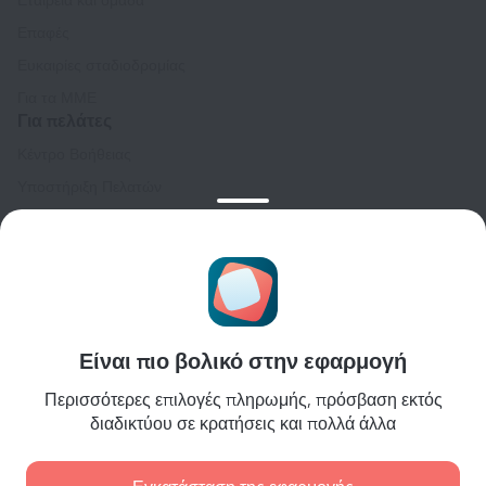
Επαφές
Ευκαιρίες σταδιοδρομίας
Για τα ΜΜΕ
Για πελάτες
Κέντρο Βοήθειας
Υποστήριξη Πελατών
Ταξιδιωτικό ιστολόγιο
Ρυθμίσεις cookies
Κανόνες κράτησης
Για συνεργάτες
Για ιδιοκτήτες ακινήτων
Είναι πιο βολικό στην εφαρμογή
Για ταξιδιωτικά πρακτορεία
Περισσότερες επιλογές πληρωμής, πρόσβαση εκτός
Για εταιρικούς πελάτες
διαδικτύου σε κρατήσεις και πολλά άλλα
Affiliate program