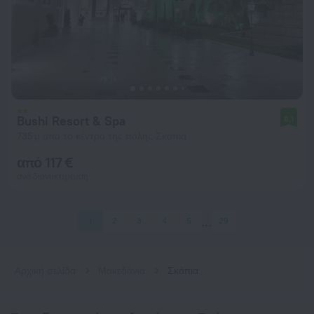
Bushi Resort & Spa
8,1
735 μ από το κέντρο της πόλης Σκόπια
από 117 €
ανά διανυκτέρευση
1
2
3
4
5
29
Αρχική σελίδα
Μακεδόνια
Σκόπια