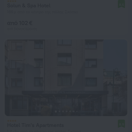
Solun & Spa Hotel
8,5
186 μ από το κέντρο της πόλης Σκόπια
από 102 €
ανά διανυκτέρευση
Hotel Tim's Apartments
8,9
1,4 χλμ από το κέντρο της πόλης Σκόπια