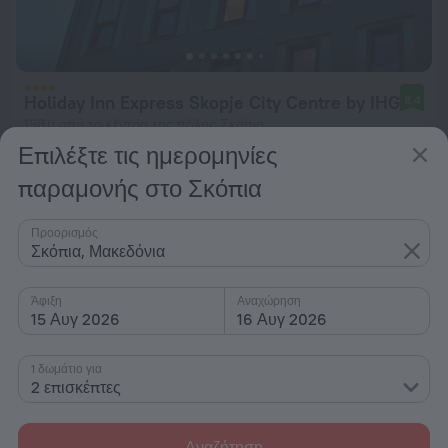
Holiday Inn Express Skopje City Centre by IHG
8,4
198 μ από το κέντρο της πόλης Σκόπια
Επιλέξτε τις ημερομηνίες
από 80 €
παραμονής στο Σκόπια
ανά διανυκτέρευση
Προορισμός
Σκόπια, Μακεδόνια
Άφιξη
Αναχώρηση
15 Αυγ 2026
16 Αυγ 2026
1 δωμάτιο για
2 επισκέπτες
Αναζήτηση