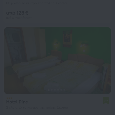
80 μ από το κέντρο της πόλης Σκόπια
από 128 €
ανά διανυκτέρευση
Hotel Pine
7,7
2 χλμ από το κέντρο της πόλης Σκόπια