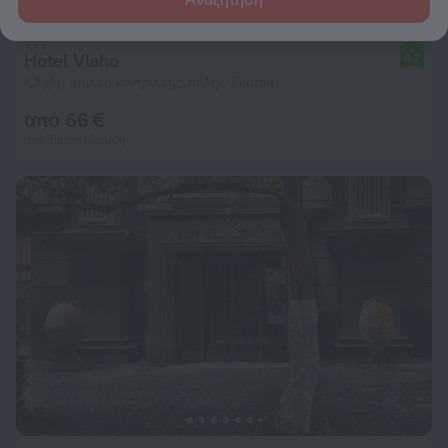
Hotel Vlaho
8,7
1,3 χλμ από το κέντρο της πόλης Σκόπια
από 66 €
ανά διανυκτέρευση