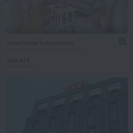
Urban Hostel & Apartments
9,2
1,2 χλμ από το κέντρο της πόλης Σκόπια
από 47 €
ανά διανυκτέρευση