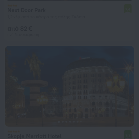
Next Door Park
7,4
1,2 χλμ από το κέντρο της πόλης Σκόπια
από 82 €
ανά διανυκτέρευση
Skopje Marriott Hotel
9,2