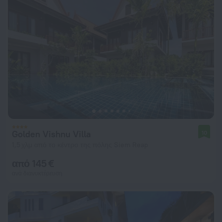
Golden Vishnu Villa
10
1,5 χλμ από το κέντρο της πόλης Siem Reap
από 145 €
ανά διανυκτέρευση