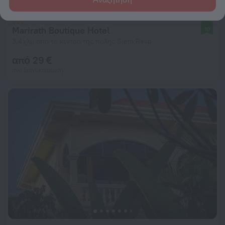
Marirath Boutique Hotel
10
3,4 χλμ από το κέντρο της πόλης Siem Reap
από 29 €
ανά διανυκτέρευση