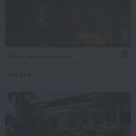
Golden Temple Residence
10
1 χλμ από το κέντρο της πόλης Siem Reap
από 88 €
ανά διανυκτέρευση