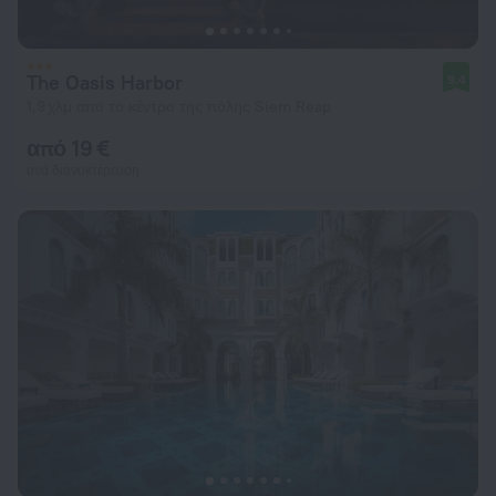
The Oasis Harbor
9,4
1,9 χλμ από το κέντρο της πόλης Siem Reap
από 19 €
ανά διανυκτέρευση