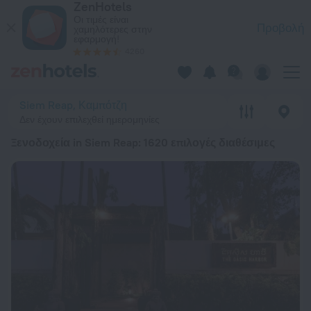
ZenHotels
20 κορυφαία Ξενοδοχεία in Siem Reap 2026 από 19 € - Κάντε
Οι τιμές είναι
Προβολή
χαμηλότερες στην
εφαρμογή!
4260
Siem Reap, Καμπότζη
Δεν έχουν επιλεχθεί ημερομηνίες
Ξενοδοχεία in Siem Reap
: 1620 επιλογές διαθέσιμες