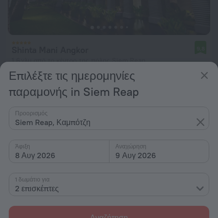
Shinta Mani Angkor
9,8
1,6 χλμ από το κέντρο της πόλης Siem Reap
Επιλέξτε τις ημερομηνίες
από 188 €
παραμονής in Siem Reap
ανά διανυκτέρευση
Προορισμός
Siem Reap, Καμπότζη
Άφιξη
Αναχώρηση
8 Αυγ 2026
9 Αυγ 2026
1 δωμάτιο για
2 επισκέπτες
Αναζήτηση