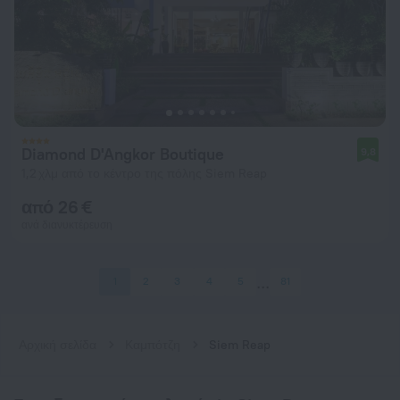
Diamond D'Angkor Boutique
9,8
1,2 χλμ από το κέντρο της πόλης Siem Reap
από 26 €
ανά διανυκτέρευση
1
2
3
4
5
81
Αρχική σελίδα
Καμπότζη
Siem Reap