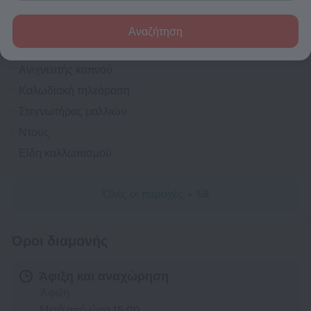
Δωμάτια
Υπηρεσία δωματίου
Αναζήτηση
Οικογενειακό δωμάτιο
Ανιχνευτής καπνού
Καλωδιακή τηλεόραση
Στεγνωτήρας μαλλιών
Ντους
Είδη καλλωπισμού
Όλες οι παροχές
58
Όροι διαμονής
Άφιξη και αναχώρηση
Άφιξη
Μετά από ώρα 15:00