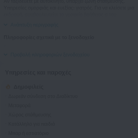
Αν ταξιδεύετε με αυτοκίνητο, υπάρχει ζώνη στάθμευσης.
Υπηρεσίες ομορφιάς και ευεξίας: γιατρός. Για να κλείσετε μια
εκδρομή, συμβουλευτείτε το γραφείο βοήθειας σ του
ξενοδοχείου.
Ανάπτυξη περιγραφής
Πληροφορίες σχετικά με το ξενοδοχείο
Έτος κατασκευής
2018
Προβολή πληροφοριών ξενοδοχείου
Υπηρεσίες και παροχές
Δημοφιλείς
Δωρεάν σύνδεση στο Διαδίκτυο
Μεταφορά
Χώρος στάθμευσης
Κατάλληλο για παιδιά
Μπαρ ή εστιατόριο