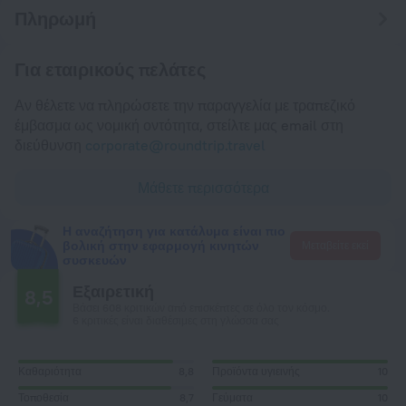
Πληρωμή
Για εταιρικούς πελάτες
Αν θέλετε να πληρώσετε την παραγγελία με τραπεζικό
έμβασμα ως νομική οντότητα, στείλτε μας email στη
διεύθυνση
corporate@roundtrip.travel
Μάθετε περισσότερα
Η αναζήτηση για κατάλυμα είναι πιο
βολική στην εφαρμογή κινητών
Μεταβείτε εκεί
συσκευών
Εξαιρετική
8,5
Βάσει 608 κριτικών από επισκέπτες σε όλο τον κόσμο.
6 κριτικές είναι διαθέσιμες στη γλώσσα σας
Καθαριότητα
8,8
Προϊόντα υγιεινής
10
Τοποθεσία
8,7
Γεύματα
10