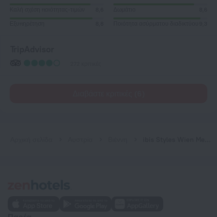
Καλή σχέση ποιότητας-τιμών
8,6
Δωμάτιο
8,6
Εξυπηρέτηση
8,8
Ποιότητα ασύρματου διαδικτύου
9,3
TripAdvisor
272 κριτικές
Διαβάστε κριτικές (6)
Αρχική σελίδα
Αυστρία
Βιέννη
ibis Styles Wien Messe Prater