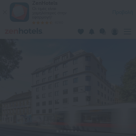
ZenHotels
ibis Styles Wien Messe Prater, στο Βιέννη — Κάντε κράτηση 
Οι τιμές είναι
Προβολή
χαμηλότερες στην
εφαρμογή!
4260