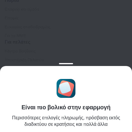
Παρέα
Εταιρεία και ομάδα
Επαφές
Ευκαιρίες σταδιοδρομίας
Για τα ΜΜΕ
Για πελάτες
Κέντρο Βοήθειας
Υποστήριξη Πελατών
Ταξιδιωτικό ιστολόγιο
Ρυθμίσεις cookies
Κανόνες κράτησης
Για συνεργάτες
Για ιδιοκτήτες ακινήτων
Είναι πιο βολικό στην εφαρμογή
Για ταξιδιωτικά πρακτορεία
Περισσότερες επιλογές πληρωμής, πρόσβαση εκτός
Για εταιρικούς πελάτες
διαδικτύου σε κρατήσεις και πολλά άλλα
Affiliate program