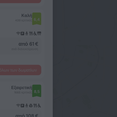
Καλή
6,4
439 κριτικές
από 61 €
ανά διανυκτέρευση
όλων των δωματίων
Εξαιρετική
8,5
1665 κριτικές
από 108 €