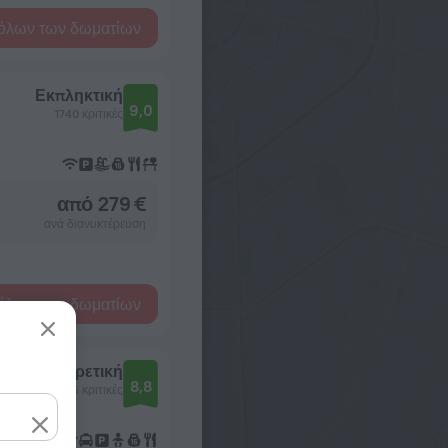
όλων των δωματίων
Εκπληκτική
9,0
1740 κριτικές
από 279 €
ανά διανυκτέρευση
όλων των δωματίων
Εξαιρετική
8,8
2185 κριτικές