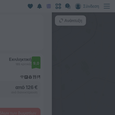
Σύνδεση
Ανάπτυξη
Εκπληκτική
9,0
185 κριτικές
από 126 €
ανά διανυκτέρευση
όλων των δωματίων