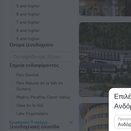
9 and higher
8 and higher
7 and higher
6 and higher
5 and higher
Όνομα ξενοδοχείου
Σημεία ενδιαφέροντος
Parc Central
Parc Natural de la Vall de
Sorteny
Επιλέ
Madriu-Perafita-Claror Valley
Ανδό
Casa de la Vall
Lake Engolasters
Προορι
Εμφάνιση 11 ακόμη
Ξενοδοχειακή αλυσίδα