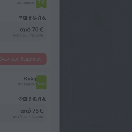
7,6
383 κριτικές
από 70 €
ανά διανυκτέρευση
όλων των δωματίων
Καλή
6,5
915 κριτικές
από 75 €
ανά διανυκτέρευση