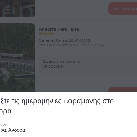
Εμφάνιση 
Andorra Park Hotel
Carrer les Canals, 24, Ανδόρρα
292 μ από το κέντρο της πόλης Ανδόρρα
Δωμάτιο σε αυτό το
ξενοδοχείο
Εμφάνιση 
ξτε τις ημερομηνίες παραμονής στο
ρρα
Grand Plaza Hotel & Wellness
σμός
Carrer de na Maria Pla, 19-21, Ανδόρρα
904 μ από το κέντρο της πόλης Ανδόρρα