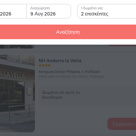
Αναχώρηση
Δωμάτιο σε αυτό το
1 δωμάτιο για
 2026
9 Αυγ 2026
ξενοδοχείο
2 επισκέπτες
Αναζήτηση
Εμφάνιση 
NH Andorra la Vella
Avinguda Doctor Mitjavila, 1, Ανδόρρα
700 μ από το κέντρο της πόλης Ανδόρρα
Δωμάτιο σε αυτό το
ξενοδοχείο
Εμφάνιση 