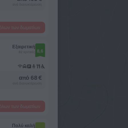
ανά διανυκτέρευση
όλων των δωματίων
Εξαιρετική
8,6
82 κριτικές
από 68 €
ανά διανυκτέρευση
όλων των δωματίων
Πολύ καλή