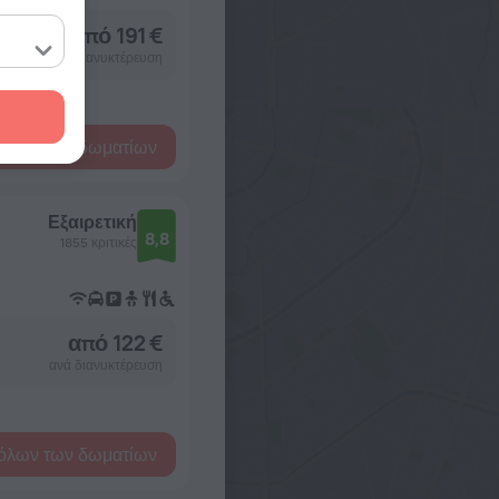
από 191 €
ανά διανυκτέρευση
όλων των δωματίων
Εξαιρετική
8,8
1855 κριτικές
από 122 €
ανά διανυκτέρευση
όλων των δωματίων