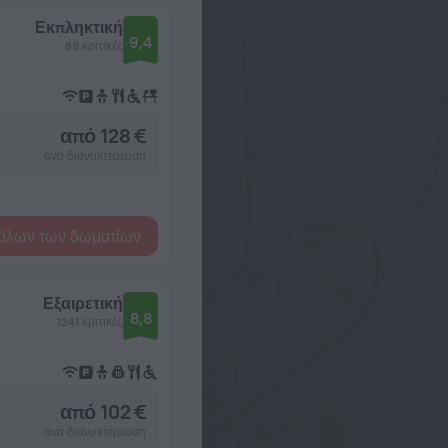
Εκπληκτική
9,4
89 κριτικές
από 128 €
ανά διανυκτέρευση
όλων των δωματίων
Εξαιρετική
8,8
1241 κριτικές
από 102 €
ανά διανυκτέρευση