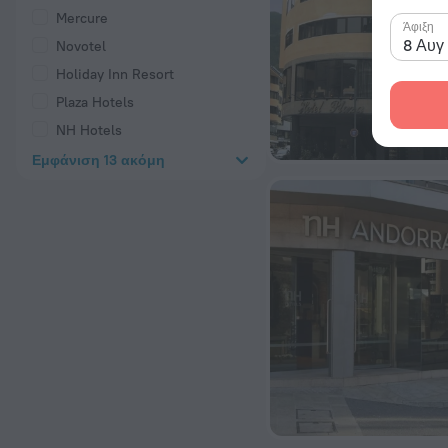
Mercure
Άφιξη
8 Αυγ
Novotel
Holiday Inn Resort
Plaza Hotels
NH Hotels
Εμφάνιση 13 ακόμη