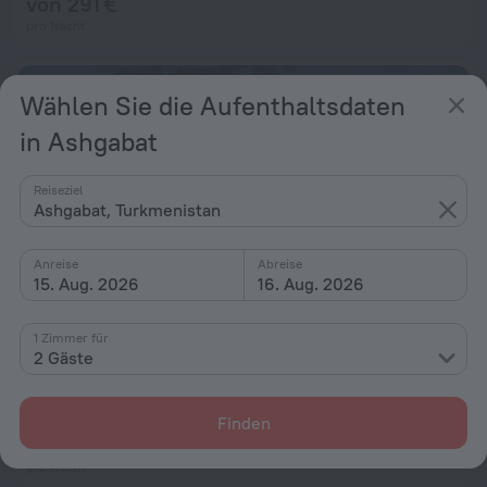
von 291 €
pro Nacht
Wählen Sie die Aufenthaltsdaten
in Ashgabat
Reiseziel
Ashgabat, Turkmenistan
Anreise
Abreise
15. Aug. 2026
16. Aug. 2026
1 Zimmer für
2 Gäste
Ýyldyz Hotel
4,5 km vom Zentrum von Ashgabat
Finden
von 290 €
pro Nacht