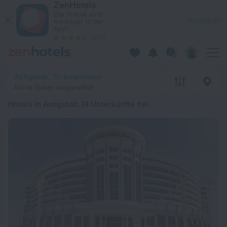
ZenHotels
Die 20 besten Hotels in Ashgabat 2026 ab 124 € - Jetzt auf 
Die Preise sind
Ansehen
niedriger in der
App!
4260
Ashgabat, Turkmenistan
Keine Daten ausgewählt
Hotels in Ashgabat
: 14 Unterkünfte frei