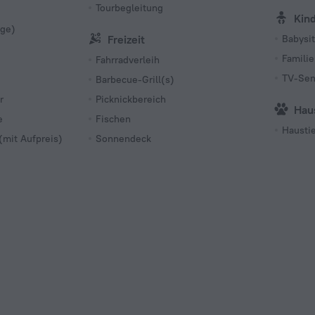
Tourbegleitung
Kin
age)
Freizeit
Babysi
Familie
Fahrradverleih
TV-Sen
Barbecue-Grill(s)
r
Picknickbereich
Hau
e
Fischen
Haustie
(mit Aufpreis)
Sonnendeck