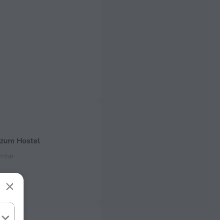
 zum Hostel
entyp
 50 Hz
t)
 50 Hz