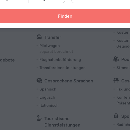
Anzahl d
9 Zimm
Internet
Park
Finden
Kostenloses WLAN
Parkpla
Kostenl
Transfer
Kostenl
Mietwagen
Geländ
separat berechnet
Poo
ngebote
Flughafenbeförderung
Transferdienstleistungen
Strand
Gesprochene Sprachen
Gesc
Spanisch
Fax und
Englisch
Konfer
Präsen
Italienisch
Spo
Touristische
Dienstleistungen
Radfah