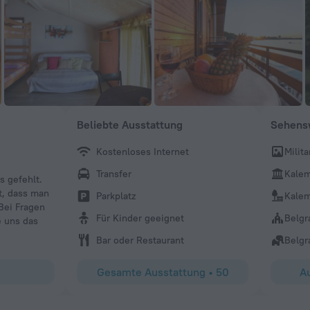
Beliebte Ausstattung
Sehensw
Kostenloses Internet
Milit
christoph-finster
Transfer
Kalem
s gefehlt.
Wir waren für eine Nacht im San Art-Hostel und wurden 
bt, dass man
Gastgeber empfangen. Er gab uns Tipps über Belgrad un
Parkplatz
Kalem
 Bei Fragen
sollte. Die Bushaltestelle in die Stadt ist ca. 200 bis 300
Für Kinder geeignet
Belgr
 uns das
Fußläufig ist man in ca. 45 Minuten in der Stadt. Das Zi
sauber und mit Klima. Auf Grund der ruhigen Lage haben 
Bar oder Restaurant
Belgr
Das Frühstück ist super lecker. Wir worden von allen herz
ist Gastfreundschaft. Wir kommen gerne wieder. Хвала. 
Gesamte Ausstattung
•
50
Au
доћи.