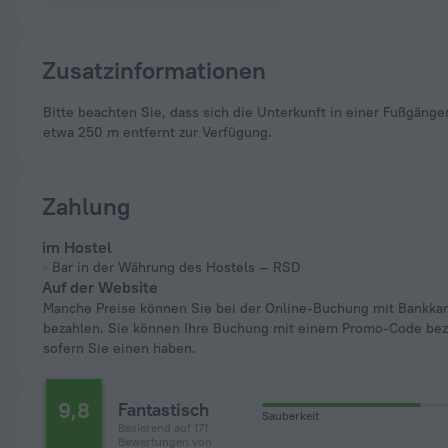
Zusatzinformationen
Bitte beachten Sie, dass sich die Unterkunft in einer Fußgängerzone befindet und nicht mit dem Auto zu erreichen ist. Kostenlose öffentliche Parkplätze stehen
etwa 250 m entfernt zur Verfügung.
Zahlung
im Hostel
Bar in der Währung des Hostels — RSD
Auf der Website
Manche Preise können Sie bei der Online-Buchung mit Bankkarte
bezahlen. Sie können Ihre Buchung mit einem Promo-Code bez
sofern Sie einen haben.
9,8
Fantastisch
Sauberkeit
Basierend auf 171
Bewertungen von