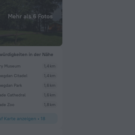
Mehr als 6 Fotos
ürdigkeiten in der Nähe
ary Museum
1,4 km
SvenL_BS
egdan Citadel
1,4 km
super nett vom
Das Hostel ist top gelegen, romantisch auf der Do
d was man sehen
Clubs und Shopping sind nahegelegen und zu Fuss
egdan Park
1,6 km
 Meter entfernt.
20min. das Hostel ist absolut weiterzuempfehlen. 
ade Cathedral
1,6 km
mmer und Bad war
sind einfach unglaublich freundlich. Die Atmosphäre
wir gut geschlafen.
ade Zoo
1,8 km
lich behandelt. Das
Радо ћемо опет
f Karte anzeigen
•
18