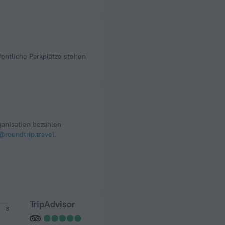
anisation bezahlen
@roundtrip.travel
.
TripAdvisor
8