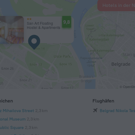
Hotels in der 
9,8
San Art Floating
Hostel & Apartments
© OpenStr
eichen
Flughäfen
z Mihailova Street
2,3 km
Belgrad Nikola Tes
ional Museum
2,3 km
ublic Square
2,3 km