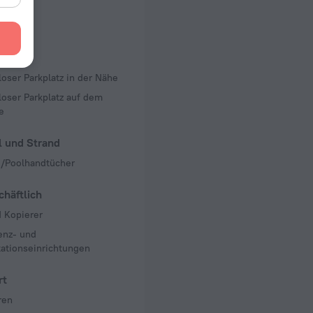
er Zimmer
er
platz
tz
oser Parkplatz in der Nähe
oser Parkplatz auf dem
e
l und Strand
-/Poolhandtücher
häftlich
 Kopierer
enz- und
tationseinrichtungen
rt
ren