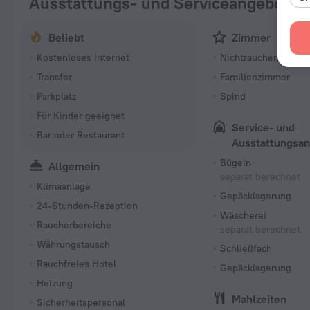
Ausstattungs- und Serviceangebote
Beliebt
Zimmer
Kostenloses Internet
Nichtraucherzimmer
Transfer
Familienzimmer
Parkplatz
Spind
Für Kinder geeignet
Service- und
Bar oder Restaurant
Ausstattungsa
Bügeln
Allgemein
separat berechnet
Klimaanlage
Gepäcklagerung
24-Stunden-Rezeption
Wäscherei
Raucherbereiche
separat berechnet
Währungstausch
Schließfach
Rauchfreies Hotel
Gepäcklagerung
Heizung
Mahlzeiten
Sicherheitspersonal