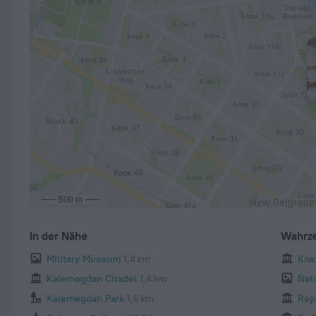
500 m
In der Nähe
Wahrz
Military Museum
1,4 km
Kne
Kalemegdan Citadel
1,4 km
Nat
Kalemegdan Park
1,6 km
Rep