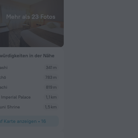
Mehr als 23 Fotos
ürdigkeiten in der Nähe
ashi
341 m
chō
783 m
achi
819 m
 Imperial Palace
1,1 km
uni Shrine
1,5 km
f Karte anzeigen
•
16