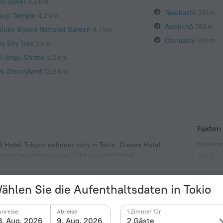
yo Tower
3,8 km
Takebashi
341 m
soji Temple
4,2 km
Awajichō
783 m
njuku Gyoen National Garden
4,7 km
Ōtemachi
819 m
yo Sky Tree
5 km
ji Jingu Shrine
5,8 km
yo Disneyland
12,6 km
Fakten
Steckdos
Hotel Tokyo» befindet sich in Tokio. Dieses Hotel
egend erkunden in der Nähe von des Hotel —
Typ A
100 V /
Typ A
ählen Sie die Aufenthaltsdaten in Tokio
(geerde
100 V /
Anreise
Abreise
1 Zimmer für
8. Aug. 2026
9. Aug. 2026
2 Gäste
Anzahl d