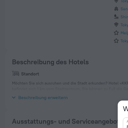
Tok
Sen
Shi
Tok
Mei
Tok
Beschreibung des Hotels
Standort
Möchten Sie sich ausruhen und die Stadt erkunden? Hotel «KKR 
befindet sich 1 km vom Stadtzentrum. Sie können zu Fuß die G
Takebashi, Tokyo Imperial Palace und Yasukuni Shrine.
Beschreibung erweitern
W
Ausstattungs- und Serviceangebote