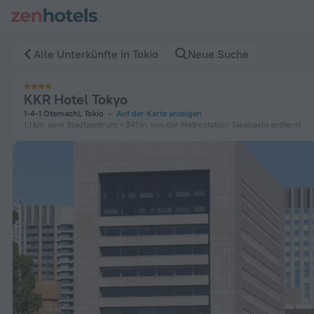
KKR Hotel Tokyo in Tokio — Jetzt auf ZenHotels.com buchen
Alle Unterkünfte in Tokio
Neue Suche
KKR Hotel Tokyo
1-4-1 Otemachi, Tokio
Auf der Karte anzeigen
1,1 km
vom Stadtzentrum
341 m
von der Metrostation Takebashi entfernt