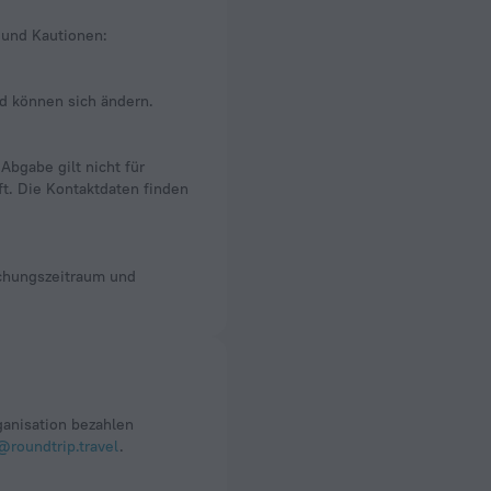
 und Kautionen:
nd können sich ändern.
bgabe gilt nicht für
t. Die Kontaktdaten finden
uchungszeitraum und
anisation bezahlen
@roundtrip.travel
.