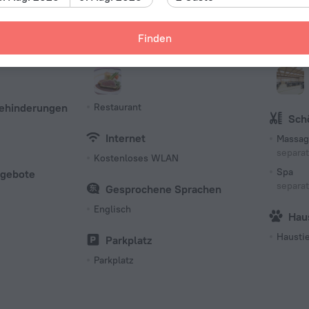
161 Zim
Mahlzeiten
Gesc
Finden
Bar
Verans
Frühstück
Konfer
Behinderungen
Restaurant
Sch
Internet
Massag
separa
Kostenloses WLAN
Spa
ngebote
separa
Gesprochene Sprachen
Englisch
Hau
Haustie
Parkplatz
Parkplatz