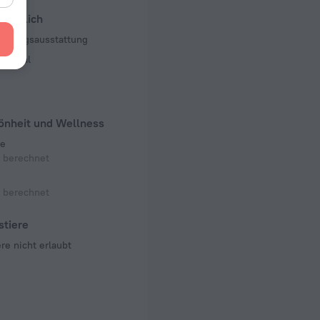
mer, 15 Etagen
häftlich
taltungsausstattung
enzsaal
önheit und Wellness
e
t berechnet
t berechnet
stiere
re nicht erlaubt