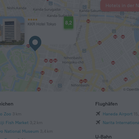
Hotels in der 
8,2
KKR Hotel Tokyo
© OpenStr
eichen
Flughäfen
o Zoo
3 km
Haneda Airport
15
iji Fish Market
3,2 km
Narita Internationa
yo National Museum
3,4 km
U-Bahn