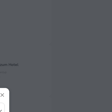
 zum Hotel
entyp
 50, 60 Hz
t)
 50, 60 Hz
er Zimmer und Etagen