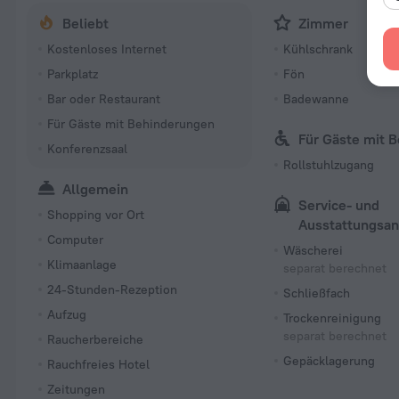
Beliebt
Zimmer
Kostenloses Internet
Kühlschrank
Parkplatz
Fön
Bar oder Restaurant
Badewanne
Für Gäste mit Behinderungen
Für Gäste mit 
Konferenzsaal
Rollstuhlzugang
Allgemein
Service- und
Shopping vor Ort
Ausstattungsa
Computer
Wäscherei
Klimaanlage
separat berechnet
24-Stunden-Rezeption
Schließfach
Aufzug
Trockenreinigung
separat berechnet
Raucherbereiche
Gepäcklagerung
Rauchfreies Hotel
Zeitungen