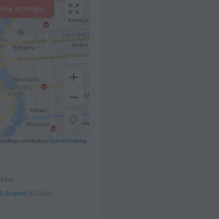
Nähe anzeigen
eetMap contributors
OpenStreetMap
,9 km
l Airport
57,4 km