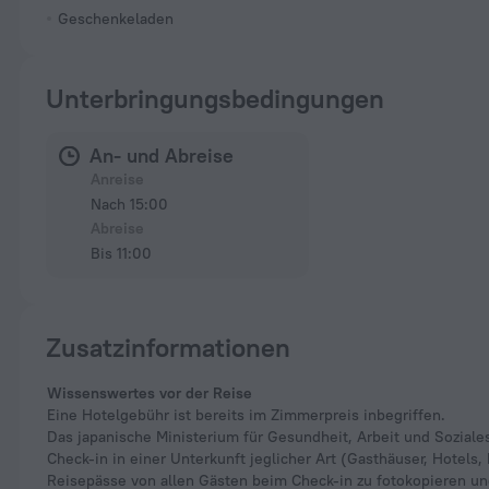
Geschenkeladen
Unterbringungsbedingungen
An- und Abreise
Anreise
Nach 15:00
Abreise
Bis 11:00
Zusatzinformationen
Wissenswertes vor der Reise
Eine Hotelgebühr ist bereits im Zimmerpreis inbegriffen.
Das japanische Ministerium für Gesundheit, Arbeit und Soziales
Check-in in einer Unterkunft jeglicher Art (Gasthäuser, Hotel
Reisepässe von allen Gästen beim Check-in zu fotokopieren u