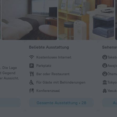
Beliebte Ausstattung
Sehensw
Kostenloses Internet
Takeb
Parkplatz
Awaji
. Die Lage
und Gegend
Bar oder Restaurant
Ōtem
r Aussicht.
Für Gäste mit Behinderungen
Tokyo
Konferenzsaal
Yasuk
Gesamte Ausstattung
•
28
Au