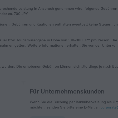
sprechende Leistung in Anspruch genommen wird, folgende Gebühren
inder ca. 700 JPY
rmationen. Gebühren und Kautionen enthalten eventuell keine Steuern u
teuer bzw. Tourismusabgabe in Höhe von 100-300 JPY pro Person. Die A
ahmen gelten. Weitere Informationen erhalten Sie von der Unterkunf
ilt wurden. Die erhobenen Gebühren können sich allerdings je nach B
Für Unternehmenskunden
Wenn Sie die Buchung per Banküberweisung als Org
möchten, senden Sie bitte eine E-Mail an
corporate