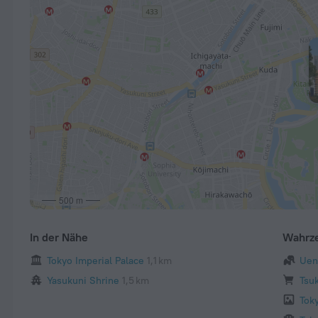
500 m
In der Nähe
Wahrz
Tokyo Imperial Palace
1,1 km
Uen
Yasukuni Shrine
1,5 km
Tsuk
Tok