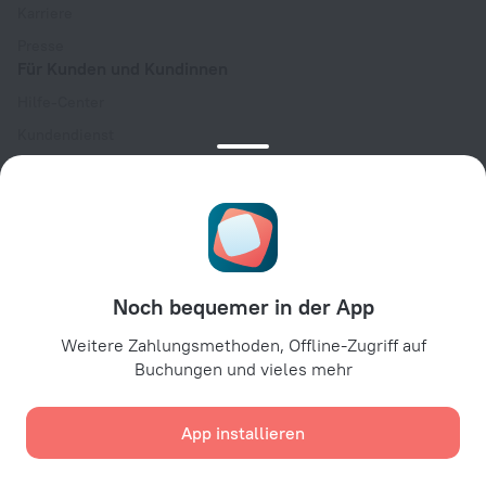
Karriere
Presse
Für Kunden und Kundinnen
Hilfe-Center
Kundendienst
Reiseblog
Cookie-Einstellungen
Buchungsbedingungen
Für Partner:innen
Für Hotelbesitzer:innen
Noch bequemer in der App
Für Reiseagenturen
Weitere Zahlungsmethoden, Offline-Zugriff auf
Für Unternehmenskunden
Buchungen und vieles mehr
Affiliate program
App installieren
Sichere Zahlungen