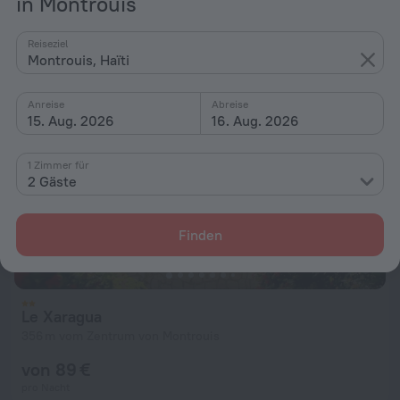
in Montrouis
von 89 €
pro Nacht
Reiseziel
Montrouis, Haïti
Anreise
Abreise
15. Aug. 2026
16. Aug. 2026
1 Zimmer für
2 Gäste
Finden
Le Xaragua
356 m vom Zentrum von Montrouis
von 89 €
pro Nacht