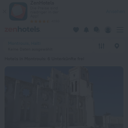
ZenHotels
Die 20 besten Hotels in Montrouis 2026 ab 89 € - Jetzt auf 
Die Preise sind
Ansehen
niedriger in der
App!
4260
Montrouis, Haïti
Keine Daten ausgewählt
Hotels in Montrouis
: 6 Unterkünfte frei